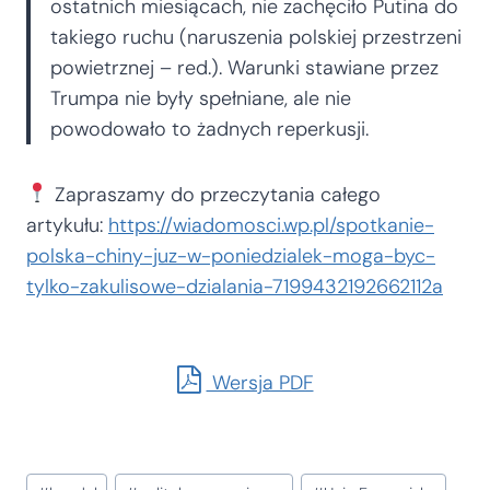
ostatnich miesiącach, nie zachęciło Putina do
takiego ruchu (naruszenia polskiej przestrzeni
powietrznej – red.). Warunki stawiane przez
Trumpa nie były spełniane, ale nie
powodowało to żadnych reperkusji.
Zapraszamy do przeczytania całego
artykułu:
https://wiadomosci.wp.pl/spotkanie-
polska-chiny-juz-w-poniedzialek-moga-byc-
tylko-zakulisowe-dzialania-7199432192662112a
Wersja PDF
Tagi