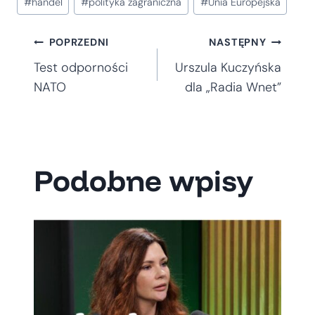
#
handel
#
polityka zagraniczna
#
Unia Europejska
wpisu:
Nawigacja
POPRZEDNI
NASTĘPNY
Test odporności
Urszula Kuczyńska
wpisu
NATO
dla „Radia Wnet”
Podobne wpisy