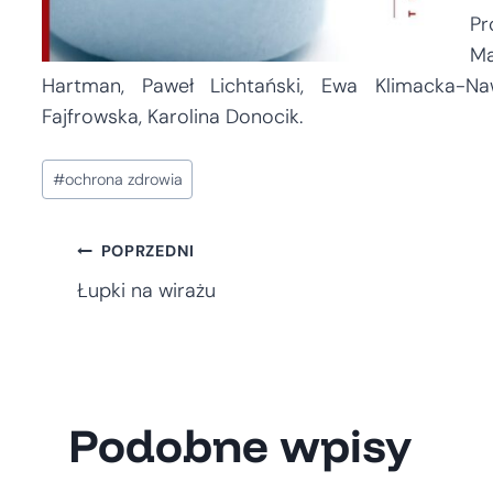
Pr
Ma
Hartman, Paweł Lichtański, Ewa Klimacka-N
Fajfrowska, Karolina Donocik.
Tagi
#
ochrona zdrowia
wpisu:
Nawigacja
POPRZEDNI
Łupki na wirażu
wpisu
Podobne wpisy