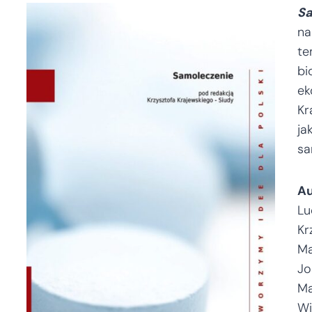
Sa
na
t
b
ek
Kr
ja
sa
A
Lu
Kr
Ma
Jo
Ma
Wi