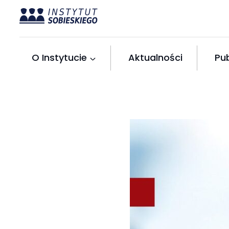
Przejdź
do
treści
O Instytucie
Aktualności
Pub