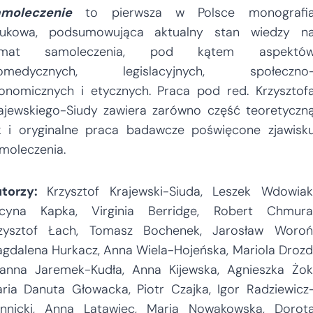
moleczenie
to pierwsza w Polsce monografi
ukowa, podsumowująca aktualny stan wiedzy n
emat samoleczenia, pod kątem aspektó
iomedycznych, legislacyjnych, społeczno
onomicznych i etycznych. Praca pod red. Krzysztof
ajewskiego-Siudy zawiera zarówno część teoretyczn
k i oryginalne praca badawcze poświęcone zjawisk
moleczenia.
utorzy:
Krzysztof Krajewski-Siuda, Leszek Wdowiak
cyna Kapka, Virginia Berridge, Robert Chmura
zysztof Łach, Tomasz Bochenek, Jarosław Woroń
gdalena Hurkacz, Anna Wiela-Hojeńska, Mariola Drozd
anna Jaremek-Kudła, Anna Kijewska, Agnieszka Żok
ria Danuta Głowacka, Piotr Czajka, Igor Radziewicz
nnicki, Anna Latawiec, Maria Nowakowska, Dorot