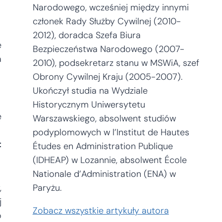
Narodowego, wcześniej między innymi
członek Rady Służby Cywilnej (2010-
2012), doradca Szefa Biura
e
Bezpieczeństwa Narodowego (2007-
a
2010), podsekretarz stanu w MSWiA, szef
Obrony Cywilnej Kraju (2005-2007).
Ukończył studia na Wydziale
Historycznym Uniwersytetu
ę
Warszawskiego, absolwent studiów
podyplomowych w l’Institut de Hautes
t
Études en Administration Publique
(IDHEAP) w Lozannie, absolwent École
Nationale d’Administration (ENA) w
,
Paryżu.
j
Zobacz wszystkie artykuły autora
o