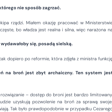
 którego nie sposób zagrzać.
 ekipa rządzi. Miałem okazję pracować w Ministerstwi
ęste, bo władza jest realna i silna, więc narażona n
, wydawałoby się, posadą sielską.
k dopiero po reformie, która zdjęła z ministra funkcj
 na broń jest zbyt archaiczny. Ten system jes
rozwiązanie – dostęp do broni jest bardzo limitowany
 ludzie uzyskują pozwolenie na broń za sprawą swoje
atwiają. Tak było prawdopodobnie w przypadku Cezareg