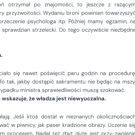
oń otrzymał po znajomości, to jeszcze z rażący
y przyzwoitości. Wydaniu broni powinien towarzyszy
orzeczenie psychologa itp. Później mamy egzamin, n
 sprawdzian strzelecki. Do tego oczywiście niezbędn
.
chciało się nawet poświęcić paru godzin na procedurę
 To tak, jakby dostąpić sakramentu nie będąc na mszy
zypadku ministra sprawiedliwości muszą szokować.
a wskazuje, że władza jest niewyuczalna.
ają. Jeśli ktoś dostał w nieznanych okolicznościac
ować w piwnicy, jak paser kradzione obrazy. Uczenie si
ym procesem. Nadal też zbyt duże jest przy-zwoleni