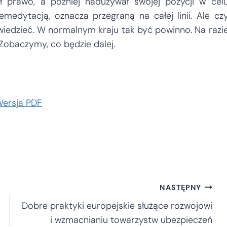
ł prawo, a później nadużywał swojej pozycji w cel
emedytacją, oznacza przegraną na całej linii. Ale cz
wiedzieć. W normalnym kraju tak być powinno. Na razi
Zobaczymy, co będzie dalej.
ersja PDF
NASTĘPNY
Dobre praktyki europejskie służące rozwojowi
i wzmacnianiu towarzystw ubezpieczeń