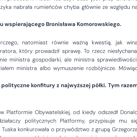
czyka nabrała rumieńców chyba głównie ze względu n
tetu wspierającego Bronisława Komorowskiego.
czego, natomiast równie ważną kwestią, jak win
atora, który prowadził sprawę. To rzecz niesłychana
e ministra gospodarki, ale ministra sprawiedliwości
ziałem ministra albo wymuszenie rozbójnicze. Mówią
polityczne konfitury z najwyższej półki. Tym raze
 Platformie Obywatelskiej, od kiedy odszedł Donal
iałaczy politycznych Platformy, przypisuje mu si
iu Tuska konkurowała o przywództwo z grupą Grzegorz