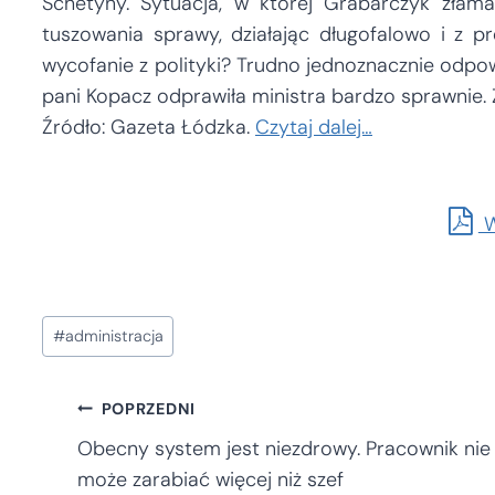
Schetyny. Sytuacja, w której Grabarczyk złama
tuszowania sprawy, działając długofalowo i z pr
wycofanie z polityki? Trudno jednoznacznie odpo
pani Kopacz odprawiła ministra bardzo sprawnie. 
Źródło: Gazeta Łódzka.
Czytaj dalej…
W
Tagi
#
administracja
wpisu:
Nawigacja
POPRZEDNI
Obecny system jest niezdrowy. Pracownik nie
może zarabiać więcej niż szef