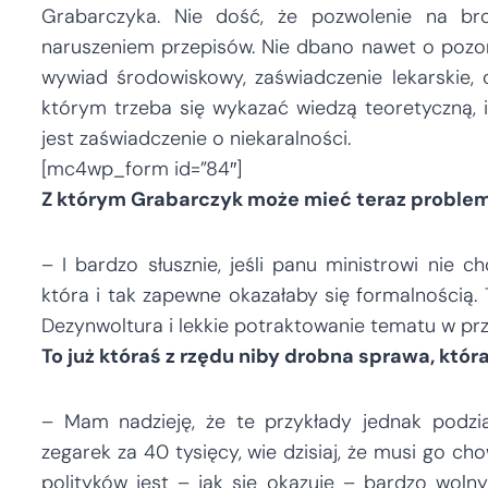
Grabarczyka. Nie dość, że pozwolenie na br
naruszeniem przepisów. Nie dbano nawet o pozor
wywiad środowiskowy, zaświadczenie lekarskie, 
którym trzeba się wykazać wiedzą teoretyczną, i
jest zaświadczenie o niekaralności.
[mc4wp_form id=”84″]
Z którym Grabarczyk może mieć teraz problem
– I bardzo słusznie, jeśli panu ministrowi nie 
która i tak zapewne okazałaby się formalnością.
Dezynwoltura i lekkie potraktowanie tematu w pr
To już któraś z rzędu niby drobna sprawa, któr
– Mam nadzieję, że te przykłady jednak podział
zegarek za 40 tysięcy, wie dzisiaj, że musi go ch
polityków jest – jak się okazuje – bardzo woln