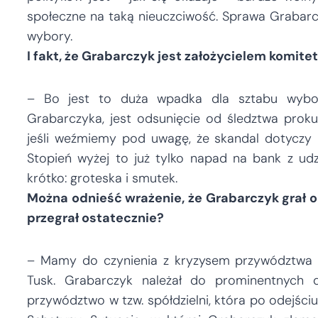
społeczne na taką nieuczciwość. Sprawa Grabar
wybory.
I fakt, że Grabarczyk jest założycielem komi
– Bo jest to duża wpadka dla sztabu wybor
Grabarczyka, jest odsunięcie od śledztwa prokur
jeśli weźmiemy pod uwagę, że skandal dotyczy ni
Stopień wyżej to już tylko napad na bank z ud
krótko: groteska i smutek.
Można odnieść wrażenie, że Grabarczyk grał o 
przegrał ostatecznie?
– Mamy do czynienia z kryzysem przywództwa w
Tusk. Grabarczyk należał do prominentnych dz
przywództwo w tzw. spółdzielni, która po odejśc