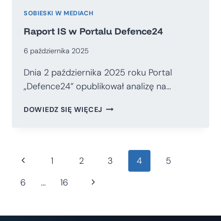
SOBIESKI W MEDIACH
Raport IS w Portalu Defence24
6 października 2025
Dnia 2 października 2025 roku Portal
„Defence24” opublikował analizę na…
RAPORT
DOWIEDZ SIĘ WIĘCEJ
IS
W
PORTALU
DEFENCE24
Nawigacja
Poprzednia
1
2
3
4
5
strona
Następna
6
…
16
strony
strona