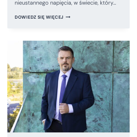
nieustannego napięcia, w świecie, który…
JAK
DOWIEDZ SIĘ WIĘCEJ
ZBUDOWAĆ
ODPORNOŚĆ
PAŃSTWA
WE
WSPÓŁPRACY
Z
PRZEDSIĘBIORCAMI