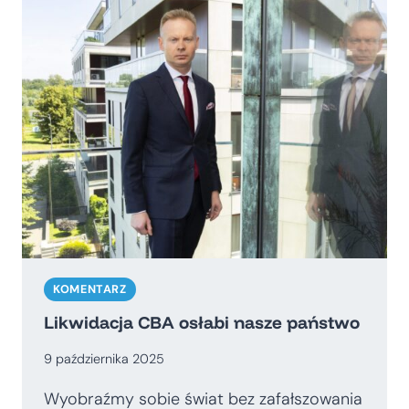
KATASTROFY.
NIEMIECKO-
ROSYJSKA
WSPÓŁPRACA
ENERGETYCZNA
W
LATACH
2000-
2025
I
JEJ
KONSEKWENCJE
DLA
EUROPY
KOMENTARZ
ŚRODKOWEJ
Likwidacja CBA osłabi nasze państwo
9 października 2025
Wyobraźmy sobie świat bez zafałszowania