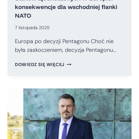
konsekwencje dla wschodniej flanki
NATO
7 listopada 2025
Europa po decyzji Pentagonu Choć nie
była zaskoczeniem, decyzja Pentagonu…
REDEFINICJA
DOWIEDZ SIĘ WIĘCEJ
OBECNOŚCI
MILITARNEJ
STANÓW
ZJEDNOCZONYCH
W
EUROPIE:
KONSEKWENCJE
DLA
WSCHODNIEJ
FLANKI