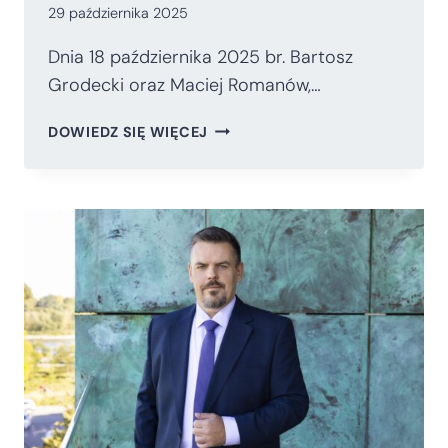
29 października 2025
Dnia 18 października 2025 br. Bartosz
Grodecki oraz Maciej Romanów,…
BARTOSZ
DOWIEDZ SIĘ WIĘCEJ
GRODECKI
I
MACIEJ
ROMANÓW
W
„THE
EPOCH
TIMES”