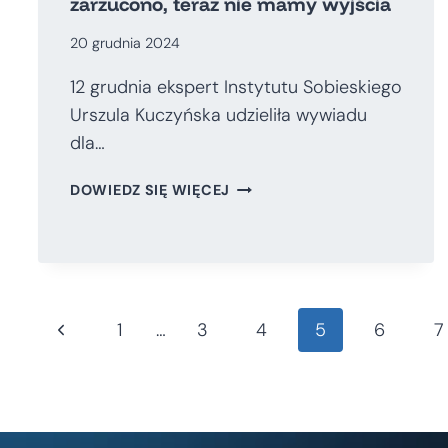
zarzucono, teraz nie mamy wyjścia
20 grudnia 2024
12 grudnia ekspert Instytutu Sobieskiego
Urszula Kuczyńska udzieliła wywiadu
dla…
ATOM
DOWIEDZ SIĘ WIĘCEJ
W
POLSCE.
PIERWSZĄ
BUDOWĘ
ZARZUCONO,
Nawigacja
TERAZ
Poprzednia
1
…
3
4
5
6
7
NIE
strona
MAMY
strony
WYJŚCIA