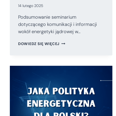
14 lutego 2025
Podsumowanie seminarium
dotyczącego komunikacji i informacji
wokół energetyki jądrowej w…
JAKA
DOWIEDZ SIĘ WIĘCEJ
KOMUNIKACJA
I
INFORMACJA
WOKÓŁ
ENERGETYKI
JĄDROWEJ
W
POLSCE?