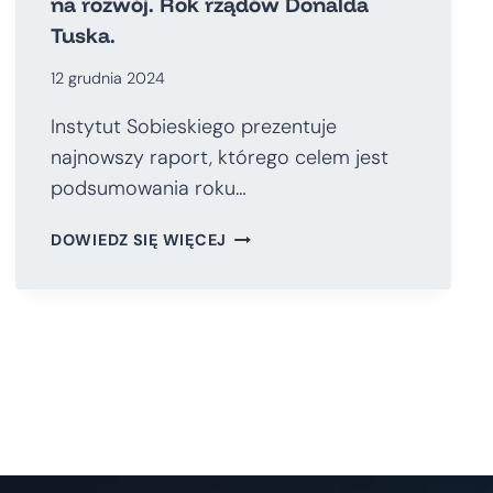
na rozwój. Rok rządów Donalda
Tuska.
12 grudnia 2024
Instytut Sobieskiego prezentuje
najnowszy raport, którego celem jest
podsumowania roku…
POLSKA
DOWIEDZ SIĘ WIĘCEJ
W
DRYFIE.
100
KONKRETÓW
IS
NA
ROZWÓJ.
ROK
RZĄDÓW
DONALDA