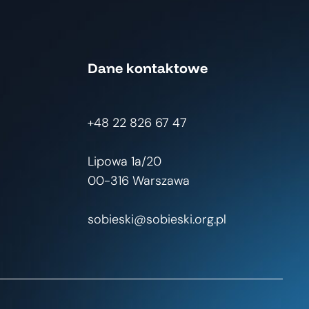
TUSKA.
Dane kontaktowe
+48 22 826 67 47
Lipowa 1a/20
00-316 Warszawa
sobieski@sobieski.org.pl