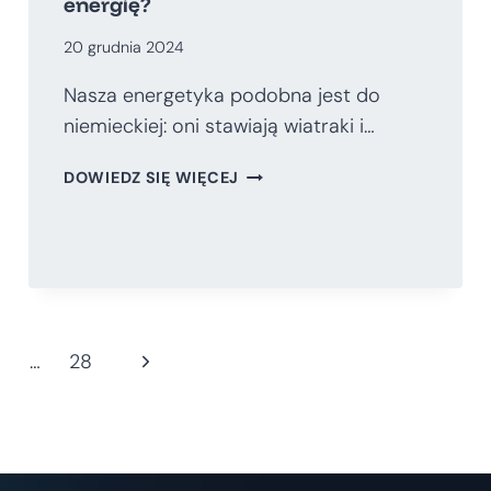
energię?
20 grudnia 2024
Nasza energetyka podobna jest do
niemieckiej: oni stawiają wiatraki i…
OD
DOWIEDZ SIĘ WIĘCEJ
KOGO
BĘDZIEMY
KUPOWALI
ENERGIĘ?
Następna
…
28
strona