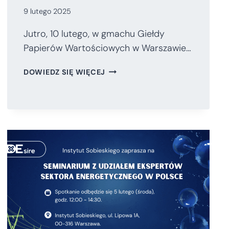
9 lutego 2025
Jutro, 10 lutego, w gmachu Giełdy
Papierów Wartościowych w Warszawie…
POLSKA
DOWIEDZ SIĘ WIĘCEJ
ROZPĘDZONA
–
TEZY
DO
WYSTĄPIENIA
PREMIERA
DONALDA
TUSKA