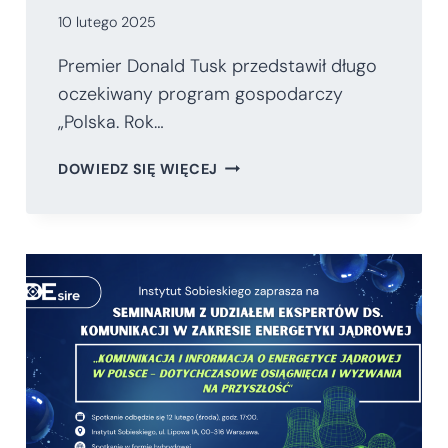
10 lutego 2025
Premier Donald Tusk przedstawił długo
oczekiwany program gospodarczy
„Polska. Rok…
INWESTYCYJNY
DOWIEDZ SIĘ WIĘCEJ
FALSTART.
PROGRAM
GOSPODARCZY
PREMIERA
TUSKA
BEZ
PRZEŁOMU