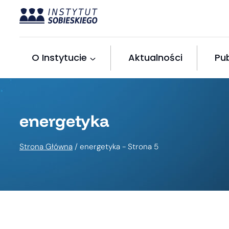
Przejdź
do
treści
O Instytucie
Aktualności
Pub
energetyka
Strona Główna
/
energetyka
- Strona 5