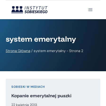
Przejdź
do
treści
system emerytalny
Strona Główna
/
system emerytalny
- Strona 2
SOBIESKI W MEDIACH
Kopanie emerytalnej puszki
22 kwietnia 2013