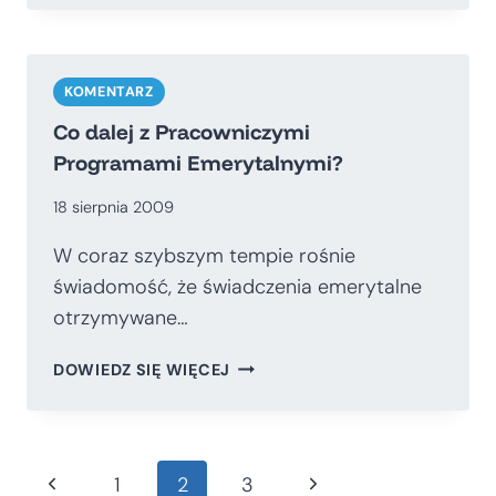
BRAKUJE
W
ZUS?
KOMENTARZ
Co dalej z Pracowniczymi
Programami Emerytalnymi?
18 sierpnia 2009
W coraz szybszym tempie rośnie
świadomość, że świadczenia emerytalne
otrzymywane…
CO
DOWIEDZ SIĘ WIĘCEJ
DALEJ
Z
PRACOWNICZYMI
PROGRAMAMI
Nawigacja
Poprzednia
Następna
1
2
3
EMERYTALNYMI?