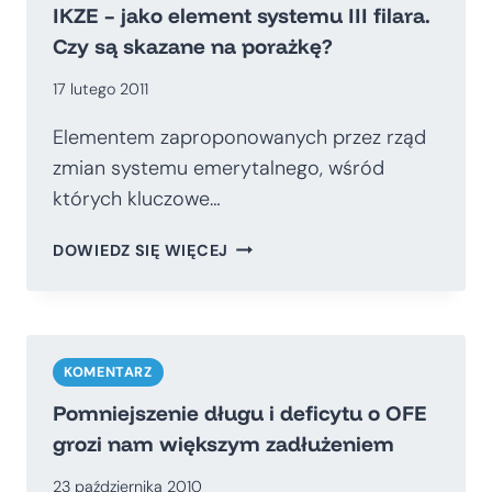
IKZE – jako element systemu III filara.
Czy są skazane na porażkę?
17 lutego 2011
Elementem zaproponowanych przez rząd
zmian systemu emerytalnego, wśród
których kluczowe…
IKZE
DOWIEDZ SIĘ WIĘCEJ
–
JAKO
ELEMENT
SYSTEMU
III
KOMENTARZ
FILARA.
Pomniejszenie długu i deficytu o OFE
CZY
grozi nam większym zadłużeniem
SĄ
SKAZANE
23 października 2010