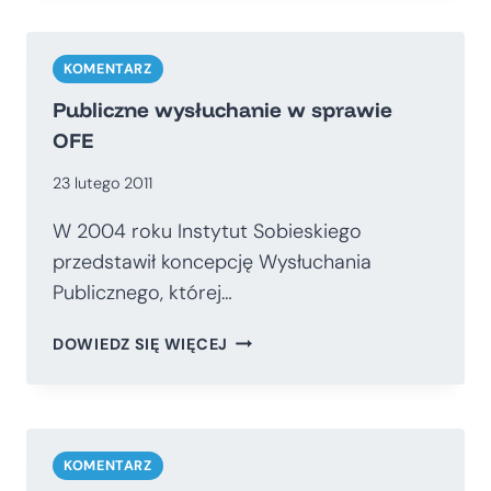
EMERYTALNE
SŁUŻB
MUNDUROWYCH.
KOMENTARZ
ZARYS
Publiczne wysłuchanie w sprawie
PROBLEMU.
OFE
23 lutego 2011
W 2004 roku Instytut Sobieskiego
przedstawił koncepcję Wysłuchania
Publicznego, której…
PUBLICZNE
DOWIEDZ SIĘ WIĘCEJ
WYSŁUCHANIE
W
SPRAWIE
OFE
KOMENTARZ