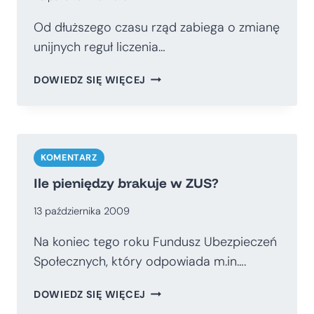
NA
PORAŻKĘ?
Od dłuższego czasu rząd zabiega o zmianę
unijnych reguł liczenia…
POMNIEJSZENIE
DOWIEDZ SIĘ WIĘCEJ
DŁUGU
I
DEFICYTU
O
OFE
KOMENTARZ
GROZI
Ile pieniędzy brakuje w ZUS?
NAM
WIĘKSZYM
13 października 2009
ZADŁUŻENIEM
Na koniec tego roku Fundusz Ubezpieczeń
Społecznych, który odpowiada m.in….
ILE
DOWIEDZ SIĘ WIĘCEJ
PIENIĘDZY