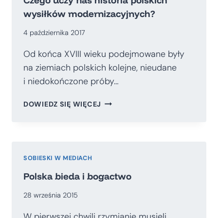
wysiłków modernizacyjnych?
4 października 2017
Od końca XVIII wieku podejmowane były
na ziemiach polskich kolejne, nieudane
i niedokończone próby…
CZEGO
DOWIEDZ SIĘ WIĘCEJ
UCZY
NAS
HISTORIA
POLSKICH
WYSIŁKÓW
SOBIESKI W MEDIACH
MODERNIZACYJNYCH?
Polska bieda i bogactwo
28 września 2015
W pierwszej chwili rzymianie musieli