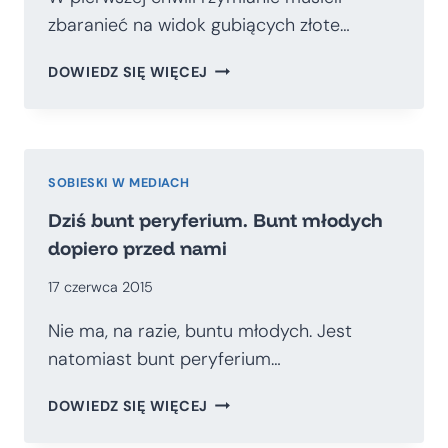
zbaranieć na widok gubiących złote…
POLSKA
DOWIEDZ SIĘ WIĘCEJ
BIEDA
I
BOGACTWO
SOBIESKI W MEDIACH
Dziś bunt peryferium. Bunt młodych
dopiero przed nami
17 czerwca 2015
Nie ma, na razie, buntu młodych. Jest
natomiast bunt peryferium…
DZIŚ
DOWIEDZ SIĘ WIĘCEJ
BUNT
PERYFERIUM.