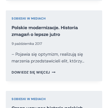
AMBASADOREM
PORTUGALII
SOBIESKI W MEDIACH
Polskie modernizacje. Historia
zmagań o lepsze jutro
9 października 2017
– Pojawia się optymizm, realizują się
marzenia przedstawicieli elit, którzy…
POLSKIE
DOWIEDZ SIĘ WIĘCEJ
MODERNIZACJE.
HISTORIA
ZMAGAŃ
O
LEPSZE
SOBIESKI W MEDIACH
JUTRO
Czego uczy nas historia polskich