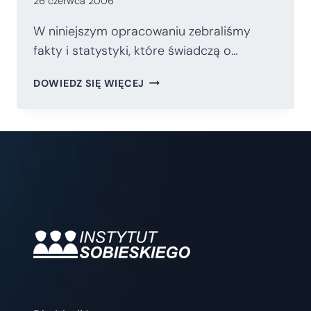
26 czerwca 2006
W niniejszym opracowaniu zebraliśmy
fakty i statystyki, które świadczą o…
STARSI
DOWIEDZ SIĘ WIĘCEJ
POLACY
ŻYJĄ
NA
KOSZT
MŁODSZYCH
POLAKÓW
–
ZARYS
ZJAWISKA.
KTO
PŁACI
ZA
STARZENIE
SIĘ