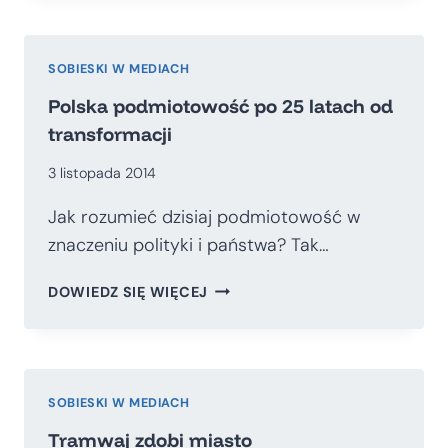
BUNT
MŁODYCH
DOPIERO
SOBIESKI W MEDIACH
PRZED
Polska podmiotowość po 25 latach od
NAMI
transformacji
3 listopada 2014
Jak rozumieć dzisiaj podmiotowość w
znaczeniu polityki i państwa? Tak…
POLSKA
DOWIEDZ SIĘ WIĘCEJ
PODMIOTOWOŚĆ
PO
25
LATACH
OD
SOBIESKI W MEDIACH
TRANSFORMACJI
Tramwaj zdobi miasto