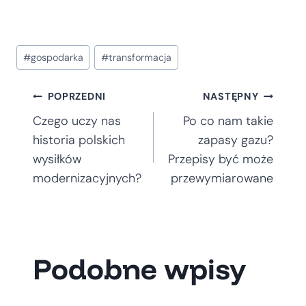
Tagi
#
gospodarka
#
transformacja
wpisu:
Nawigacja
POPRZEDNI
NASTĘPNY
Czego uczy nas
Po co nam takie
wpisu
historia polskich
zapasy gazu?
wysiłków
Przepisy być może
modernizacyjnych?
przewymiarowane
Podobne wpisy