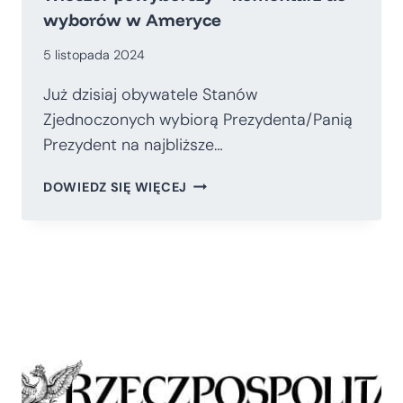
wyborów w Ameryce
5 listopada 2024
Już dzisiaj obywatele Stanów
Zjednoczonych wybiorą Prezydenta/Panią
Prezydent na najbliższe…
WIECZÓR
DOWIEDZ SIĘ WIĘCEJ
POWYBORCZY
–
KOMENTARZ
DO
WYBORÓW
W
AMERYCE