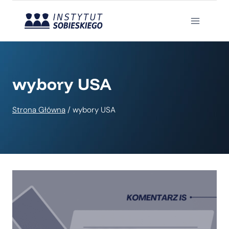
Przejdź
do
treści
wybory USA
Strona Główna
/
wybory USA