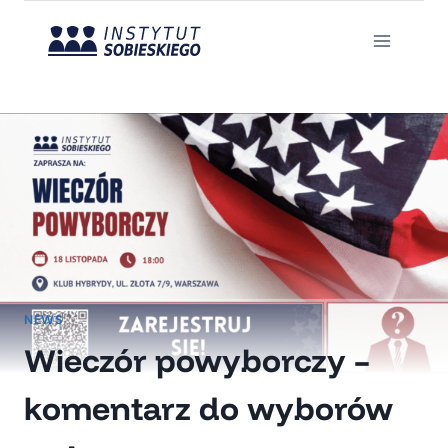
Przejdź
do
treści
NEWS
Wieczór powyborczy –
komentarz do wyborów