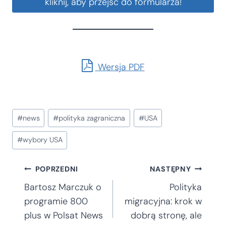
kliknij, aby przejść do formularza!
Wersja PDF
Tagi
#
news
#
polityka zagraniczna
#
USA
wpisu:
#
wybory USA
Nawigacja
POPRZEDNI
NASTĘPNY
Bartosz Marczuk o
Polityka
wpisu
programie 800
migracyjna: krok w
plus w Polsat News
dobrą stronę, ale