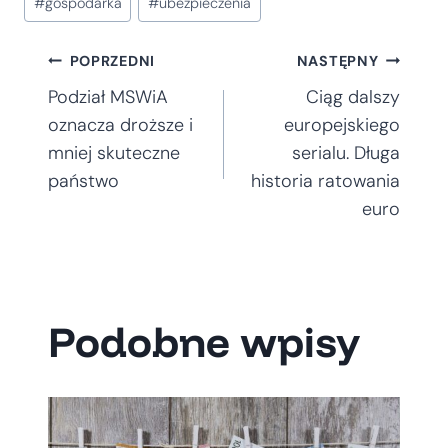
#
gospodarka
#
ubezpieczenia
wpisu:
Nawigacja
POPRZEDNI
NASTĘPNY
Podział MSWiA
Ciąg dalszy
wpisu
oznacza droższe i
europejskiego
mniej skuteczne
serialu. Długa
państwo
historia ratowania
euro
Podobne wpisy