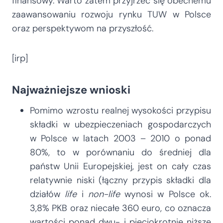
finansowy. Warto zatem przyjrzeć się obecnemu
zaawansowaniu rozwoju rynku TUW w Polsce
oraz perspektywom na przyszłość.
[irp]
Najważniejsze wnioski
Pomimo wzrostu realnej wysokości przypisu
składki w ubezpieczeniach gospodarczych
w Polsce w latach 2003 – 2010 o ponad
80%, to w porównaniu do średniej dla
państw Unii Europejskiej, jest on cały czas
relatywnie niski (łączny przypis składki dla
działów
life
i
non-life
wynosi w Polsce ok.
3,8% PKB oraz niecałe 360 euro, co oznacza
wartości ponad dwu- i pięciokrotnie niższe