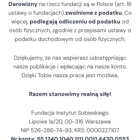
Darowizny
na rzecz fundacji są w Polsce (art. 16
,
0
ustawy o fundacjach)
zwolnione z podatku
. Co
0
więcej,
podlegają odliczeniu od podatku
od
osób fizycznych, zgodnie z przepisami ustawy o
z
podatku dochodowym od osób fizycznych.
ł
Dziękujemy, że nas wspierasz udostępniając
nasze publikacje i wpłacając na nasze konto.
Dzięki Tobie nasza praca jest możliwa.
Razem stanowimy realną siłę!
Fundacja Instytut Sobieskiego
Lipowa 1a/20, 00-316 Warszawa
NIP 526-286-74-93, KRS: 0000227107
Nr konta: 55 1240 1040 1111 0011 4430 0553