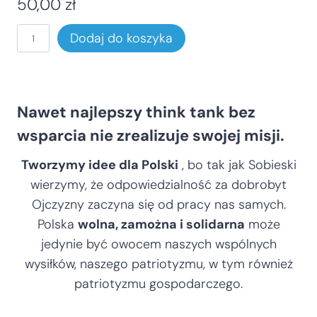
50,00
zł
e
n
i
Dodaj do koszyka
:
l
o
o
d
5
ś
0
Nawet najlepszy think tank bez
ć
,
D
wsparcia nie zrealizuje swojej misji.
0
a
0
Tworzymy idee dla Polski
, bo tak jak Sobieski
r
wierzymy, że odpowiedzialność za dobrobyt
o
z
Ojczyzny zaczyna się od pracy nas samych.
ł
w
Polska
wolna, zamożna i solidarna
może
d
i
o
jedynie być owocem naszych wspólnych
z
1
wysiłków, naszego patriotyzmu, w tym również
n
0
patriotyzmu gospodarczego.
a
0
0