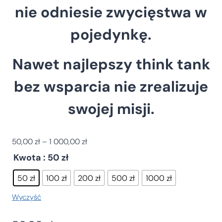
nie odniesie zwycięstwa w
pojedynkę.
Nawet najlepszy think tank
bez wsparcia nie zrealizuje
swojej misji.
Z
50,00
zł
–
1 000,00
zł
a
Kwota
: 50 zł
k
r
50 zł
100 zł
200 zł
500 zł
1000 zł
e
Wyczyść
s
c