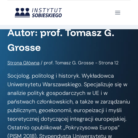
Przejdź
do
treści
Autor: prof. Tomasz G.
Grosse
Strona Główna
/
prof. Tomasz G. Grosse
- Strona 12
Socjolog, politolog i historyk. Wykładowca
Uniwersytetu Warszawskiego. Specjalizuje się w
analizie polityk gospodarczych w UE i w
państwach członkowskich, a także w zarządzaniu
publicznym, geoekonomii, europeizacji i myśli
teoretycznej dotyczącej integracji europejskiej.
Ostatnio opublikował: „Pokryzysowa Europa”
(PISM 2018). Stypendysta Uniwersytetu w