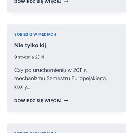
DOWIEDZ SIĘ WIĘCEJ
RZĄDZI
W
EUROPIE?
SOBIESKI W MEDIACH
Nie tylko kij
9 stycznia 2014
Czy po uruchomieniu w 2011 r.
mechanizmu Semestru Europejskiego,
który…
NIE
DOWIEDZ SIĘ WIĘCEJ
TYLKO
KIJ