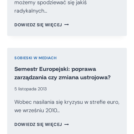
możemy spodziewać się jakiś
radykalnych…
NIC
DOWIEDZ SIĘ WIĘCEJ
NOWEGO
W
RESORCIE
FINANSÓW
SOBIESKI W MEDIACH
Semestr Europejski: poprawa
zarządzania czy zmiana ustrojowa?
5 listopada 2013
Wobec nasilania się kryzysu w strefie euro,
we wrześniu 2010…
SEMESTR
DOWIEDZ SIĘ WIĘCEJ
EUROPEJSKI: