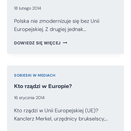
OBECNOŚCI
18 lutego 2014
POLSKI
W
Polska nie zmodernizuje się bez Unii
UE
Europejskiej. Z drugiej jednak…
UNIJNA
DOWIEDZ SIĘ WIĘCEJ
PUŁAPKA
SOBIESKI W MEDIACH
Kto rządzi w Europie?
16 stycznia 2014
Kto rządzi w Unii Europejskiej (UE)?
Kanclerz Merkel, urzędnicy brukselscy,…
KTO