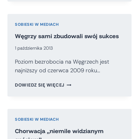
POPRAWA
ZARZĄDZANIA
CZY
ZMIANA
SOBIESKI W MEDIACH
USTROJOWA?
Węgrzy sami zbudowali swój sukces
1 października 2013
Poziom bezrobocia na Węgrzech jest
najniższy od czerwca 2009 roku…
WĘGRZY
DOWIEDZ SIĘ WIĘCEJ
SAMI
ZBUDOWALI
SWÓJ
SUKCES
SOBIESKI W MEDIACH
Chorwacja „niemile widzianym