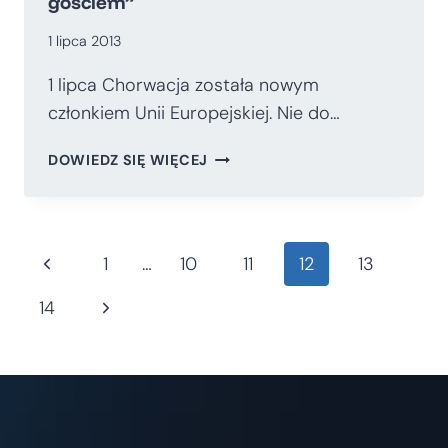
gościem”
1 lipca 2013
1 lipca Chorwacja została nowym
członkiem Unii Europejskiej. Nie do…
CHORWACJA
DOWIEDZ SIĘ WIĘCEJ
„NIEMILE
WIDZIANYM
GOŚCIEM”
Nawigacja
Poprzednia
1
…
10
11
12
13
strona
Następna
14
strony
strona