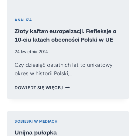
ANALIZA
Złoty kaftan europeizacji. Refleksje o
10-ciu latach obecności Polski w UE
24 kwietnia 2014
Czy dziesięć ostatnich lat to unikatowy
okres w historii Polski,…
ZŁOTY
DOWIEDZ SIĘ WIĘCEJ
KAFTAN
EUROPEIZACJI.
REFLEKSJE
O
10-
SOBIESKI W MEDIACH
CIU
Unijna pułapka
LATACH