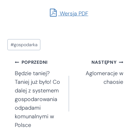
Wersja PDF
Tagi
#
gospodarka
wpisu:
Nawigacja
POPRZEDNI
NASTĘPNY
Będzie taniej?
Aglomeracje w
wpisu
Taniej już było! Co
chaosie
dalej z systemem
gospodarowania
odpadami
komunalnymi w
Polsce