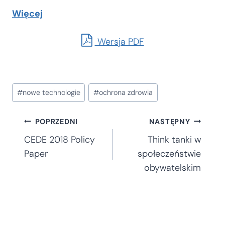
Więcej
Wersja PDF
Tagi
#
nowe technologie
#
ochrona zdrowia
wpisu:
Nawigacja
POPRZEDNI
NASTĘPNY
CEDE 2018 Policy
Think tanki w
wpisu
Paper
społeczeństwie
obywatelskim