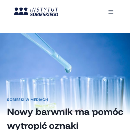
Przejdź
do
treści
SOBIESKI W MEDIACH
Nowy barwnik ma pomóc
wytropić oznaki