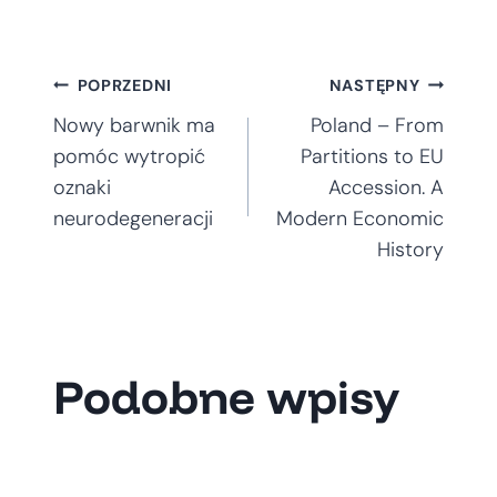
Nawigacja
POPRZEDNI
NASTĘPNY
Nowy barwnik ma
Poland – From
wpisu
pomóc wytropić
Partitions to EU
oznaki
Accession. A
neurodegeneracji
Modern Economic
History
Podobne wpisy