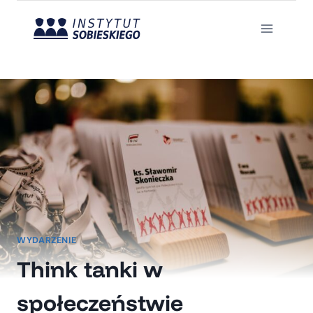
Przejdź
do
treści
WYDARZENIE
Think tanki w
społeczeństwie