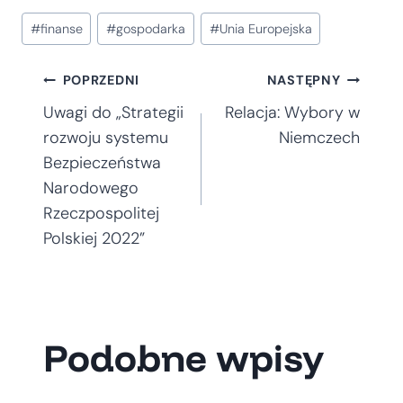
Tagi
#
finanse
#
gospodarka
#
Unia Europejska
wpisu:
Nawigacja
POPRZEDNI
NASTĘPNY
Uwagi do „Strategii
Relacja: Wybory w
wpisu
rozwoju systemu
Niemczech
Bezpieczeństwa
Narodowego
Rzeczpospolitej
Polskiej 2022”
Podobne wpisy