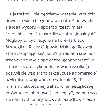
struktury kraju w omawianym dokumencie.
Nie jesteśmy i nie będziemy w stanie wzbudzić
dowolnie wielu biegunów wzrostu. Stąd wzięła
się idea wyboru – spośród rzeszy miast
średnich – tychże „ośrodków subregionalnych”.
Mogłaby to być racjonalna korekta błędu
Strategii na Rzecz Odpowiedzialnego Rozwoju,
która „skupiając się” na 122 „miastach średnich
tracących funkcje społeczno-gospodarcze” w
istocie rozproszyła podejmowane wysiłki (a
oczywiście wspierano także „duże aglomeracje”
czyli miasta wojewódzkie w liczbie 18). Teraz
mieliśmy skuteczniej trafiać w mniejszą liczbę
celów. A jednak znowu (niechcący?) namnożyło
się nam tych priorytetowych ośrodków sześciu