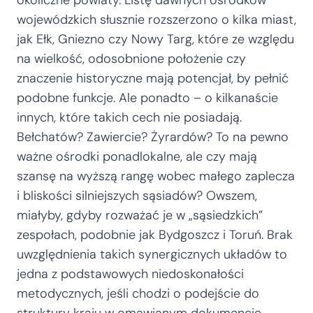
okoliczne powiaty. Listę dawnych ośrodków
wojewódzkich słusznie rozszerzono o kilka miast,
jak Ełk, Gniezno czy Nowy Targ, które ze względu
na wielkość, odosobnione położenie czy
znaczenie historyczne mają potencjał, by pełnić
podobne funkcje. Ale ponadto – o kilkanaście
innych, które takich cech nie posiadają.
Bełchatów? Zawiercie? Żyrardów? To na pewno
ważne ośrodki ponadlokalne, ale czy mają
szansę na wyższą rangę wobec małego zaplecza
i bliskości silniejszych sąsiadów? Owszem,
miałyby, gdyby rozważać je w „sąsiedzkich”
zespołach, podobnie jak Bydgoszcz i Toruń. Brak
uwzględnienia takich synergicznych układów to
jedna z podstawowych niedoskonałości
metodycznych, jeśli chodzi o podejście do