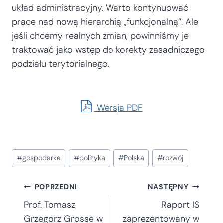
układ administracyjny. Warto kontynuować
prace nad nową hierarchią „funkcjonalną”. Ale
jeśli chcemy realnych zmian, powinniśmy je
traktować jako wstęp do korekty zasadniczego
podziału terytorialnego.
Wersja PDF
Tagi
#
gospodarka
#
polityka
#
Polska
#
rozwój
wpisu:
Nawigacja
POPRZEDNI
NASTĘPNY
Prof. Tomasz
Raport IS
Grzegorz Grosse w
zaprezentowany w