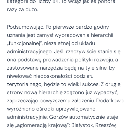
kategorii do liczby 84. To wciąż jakieś półtora
razy za dużo.
Podsumowując. Po pierwsze bardzo godny
uznania jest zamysł wypracowania hierarchii
„funkcjonalnej”, niezależnej od układu
administracyjnego. Jeśli rzeczywiście stanie się
ona podstawą prowadzenia polityki rozwoju, a
zastosowane narzędzia będą na tyle silne, by
niwelować niedoskonałości podziału
terytorialnego, będzie to wielki sukces. Z drugiej
strony nową hierarchię zdążono już wypaczyć,
zaprzeczając powyższemu założeniu. Dodatkowo
wyróżniono ośrodki uprzywilejowane
administracyjnie: Gorzów automatycznie staje
się „aglomeracją krajową”; Białystok, Rzeszów,