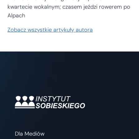
kwartecie wokalnym; czasem jeździ rowerem po
Alpach
Zobacz wszystkie artykuły autora
Dla Mediów