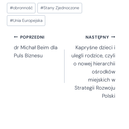
Tagi
#
obronność
#
Stany Zjednoczone
wpisu:
#
Unia Europejska
Nawigacja
POPRZEDNI
NASTĘPNY
dr Michał Beim dla
Kapryśne dzieci i
wpisu
Puls Biznesu
ulegli rodzice, czyli
o nowej hierarchii
ośrodków
miejskich w
Strategii Rozwoju
Polski