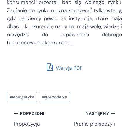
konsumenci przestali bać się wolnego rynku.
Zaufanie do rynku można zbudować tylko wtedy,
gdy będziemy pewni, że instytucje, które mają
dbać o konkurencję na rynku mają wolę, wiedzę i
narzędzia do zapewnienia dobrego
funkcjonowania konkurencji.
Wersja PDF
Tagi
#
energetyka
#
gospodarka
wpisu:
Nawigacja
POPRZEDNI
NASTĘPNY
Propozycja
Pranie pieniędzy i