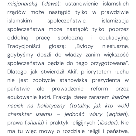
misjonarską
(
dawa
): ustanowienie islamskich
rządów może nastąpić tylko w prawdziwie
islamskim społeczeństwie, islamizacja
społeczeństwa może nastąpić tylko poprzez
oddolną pracę społeczną i edukacyjną.
Tradycjoniści głoszą: „Byłoby niesłuszne,
gdybyśmy doszli do władzy zanim większość
społeczeństwa będzie do tego przygotowana”.
Dlatego, jak stwierdził Akif, priorytetem ruchu
nie jest zdobycie stanowiska prezydenta w
państwie ale prowadzenie reform przez
edukowanie ludzi. Frakcja
dawa
zarazem
kładzie
nacisk na holistyczny (totalny, jak kto woli)
charakter islamu – jedność wiary
(
aqidah
),
prawa (
sharia
) i praktyk religijnych (
ibadat
). Nie
ma tu więc mowy o rozdziale religii i państwa,