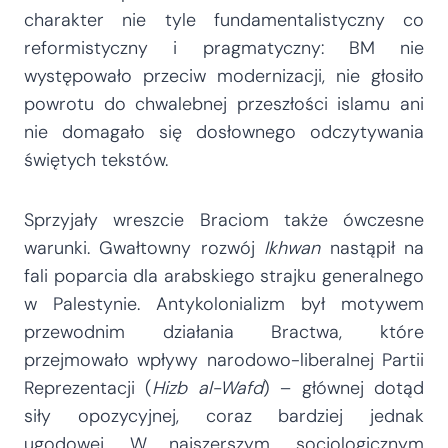
charakter nie tyle fundamentalistyczny co
reformistyczny i pragmatyczny: BM nie
występowało przeciw modernizacji, nie głosiło
powrotu do chwalebnej przeszłości islamu ani
nie domagało się dosłownego odczytywania
świętych tekstów.
Sprzyjały wreszcie Braciom także ówczesne
warunki. Gwałtowny rozwój
Ikhwan
nastąpił na
fali poparcia dla arabskiego strajku generalnego
w Palestynie. Antykolonializm był motywem
przewodnim działania Bractwa, które
przejmowało wpływy narodowo-liberalnej Partii
Reprezentacji (
Hizb al-Wafd
) – głównej dotąd
siły opozycyjnej, coraz bardziej jednak
ugodowej. W najszerszym, socjologicznym