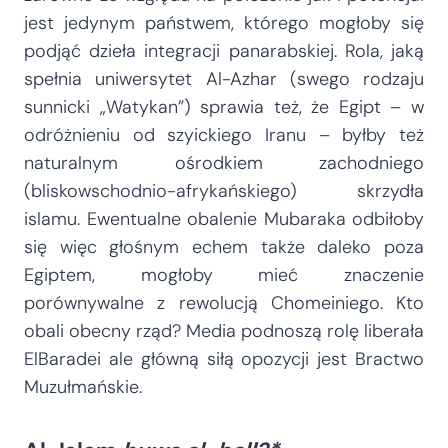
jest jedynym państwem, którego mogłoby się
podjąć dzieła integracji panarabskiej. Rola, jaką
spełnia uniwersytet Al-Azhar (swego rodzaju
sunnicki „Watykan”) sprawia też, że Egipt – w
odróżnieniu od szyickiego Iranu – byłby też
naturalnym ośrodkiem zachodniego
(bliskowschodnio-afrykańskiego) skrzydła
islamu. Ewentualne obalenie Mubaraka odbiłoby
się więc głośnym echem także daleko poza
Egiptem, mogłoby mieć znaczenie
porównywalne z rewolucją Chomeiniego. Kto
obali obecny rząd? Media podnoszą rolę liberała
ElBaradei ale główną siłą opozycji jest Bractwo
Muzułmańskie.