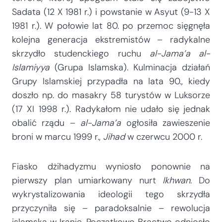
Sadata (12 X 1981 r.) i powstanie w Asyut (9-13 X
1981 r.). W połowie lat 80. po przemoc sięgnęła
kolejna generacja ekstremistów – radykalne
skrzydło studenckiego ruchu
al-Jama’a al-
Islamiyya
(Grupa Islamska). Kulminacja działań
Grupy Islamskiej przypadła na lata 90., kiedy
doszło np. do masakry 58 turystów w Luksorze
(17 XI 1998 r.). Radykałom nie udało się jednak
obalić rządu –
al-Jama’a
ogłosiła zawieszenie
broni w marcu 1999 r.,
Jihad
w czerwcu 2000 r.
Fiasko dżihadyzmu wyniosło ponownie na
pierwszy plan umiarkowany nurt
Ikhwan
. Do
wykrystalizowania ideologii tego skrzydła
przyczyniła się – paradoksalnie – rewolucja
islamska w Iranie. Początkowo Bractwo odniosło