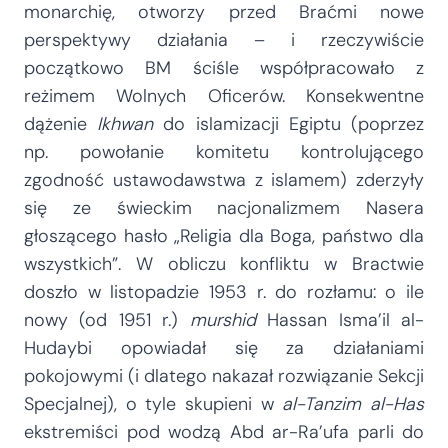
monarchię, otworzy przed Braćmi nowe
perspektywy działania – i rzeczywiście
początkowo BM ściśle współpracowało z
reżimem Wolnych Oficerów. Konsekwentne
dążenie
Ikhwan
do islamizacji Egiptu (poprzez
np. powołanie komitetu kontrolującego
zgodność ustawodawstwa z islamem) zderzyły
się ze świeckim nacjonalizmem Nasera
głoszącego hasło „Religia dla Boga, państwo dla
wszystkich”. W obliczu konfliktu w Bractwie
doszło w listopadzie 1953 r. do rozłamu: o ile
nowy (od 1951 r.)
murshid
Hassan Isma’il al-
Hudaybi opowiadał się za działaniami
pokojowymi (i dlatego nakazał rozwiązanie Sekcji
Specjalnej), o tyle skupieni w
al-Tanzim al-Has
ekstremiści pod wodzą Abd ar-Ra’ufa parli do