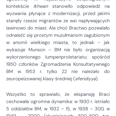
kontekście
Ikhwan
stanowiło odpowiedź na
wyzwania płynące z modernizacji, przed jakimi
stanęły rzesze migrantów ze wsi napływających
lawinowo do miast. Ale choć Bractwo pozwalało
odnaleźć się prostym muzułmanom zagubionym
w anomii wielkiego miasta, to jednak – jak
wykazuje Munson – BM nie było organizacją
wykorzenionego lumpenproletariatu: spośród
1950 członków Zgromadzenia Konsultatywnego
BM w 1953 r. tylko 22 nie należało do
zeuropeizowanej klasy średniej (
efendiyya
).
Wszystko to sprawiało, że ekspansję Braci
cechowała ogromna dynamika: w 1930 r. istniało
5 oddziałów BM, w 1932 – 15, w 1938 – 300, w
1949 – 2000 (skupiających 300-600 tys.