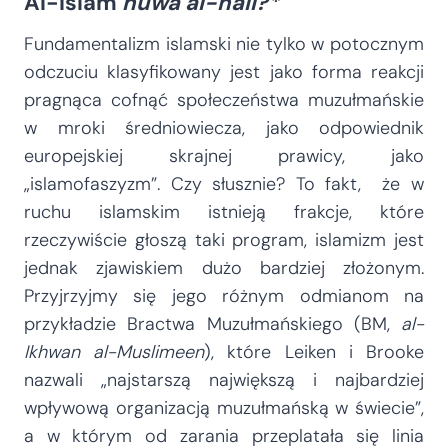
Al-Islam
huwa al-hall?*
Fundamentalizm islamski nie tylko w potocznym
odczuciu klasyfikowany jest jako forma reakcji
pragnąca cofnąć społeczeństwa muzułmańskie
w mroki średniowiecza, jako odpowiednik
europejskiej skrajnej prawicy, jako
„islamofaszyzm”. Czy słusznie? To fakt, że w
ruchu islamskim istnieją frakcje, które
rzeczywiście głoszą taki program, islamizm jest
jednak zjawiskiem dużo bardziej złożonym.
Przyjrzyjmy się jego różnym odmianom na
przykładzie Bractwa Muzułmańskiego (BM,
al-
Ikhwan al-Muslimeen
), które Leiken i Brooke
nazwali „najstarszą największą i najbardziej
wpływową organizacją muzułmańską w świecie”,
a w którym od zarania przeplatała się linia