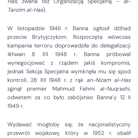
Has
, zwana też Organizacją Specjalną –
al-
Tanzim al-Has
).
W listopadzie 1946 r. Banna ogłosił dżihad
przeciw Brytyjczykom. Rozpoczęta wówczas
kampania terroru doprowadziła do delegalizacji
Ikhwan
8 XII 1948 r. Banna próbował
wynegocjować z rządem jakiś kompromis,
jednak Sekcja Specjalna wymknęła mu się spod
kontroli. 28 XII 1948 r. z rąk
an-Nizam al-Has
zginął premier Mahmud Fahmi al-Nuqrashi,
odwetem za co było zabójstwo Banna’y 12 II
1949 r.
Wydawać mogłoby się, że nacjonalistyczny
przewrót wojskowy, który w 1952 r. obalił