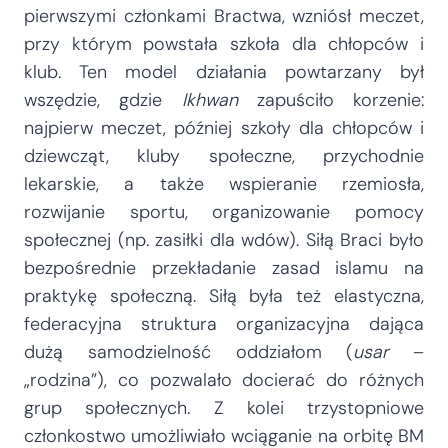
pierwszymi członkami Bractwa, wzniósł meczet,
przy którym powstała szkoła dla chłopców i
klub. Ten model działania powtarzany był
wszędzie, gdzie
Ikhwan
zapuściło korzenie:
najpierw meczet, później szkoły dla chłopców i
dziewcząt, kluby społeczne, przychodnie
lekarskie, a także wspieranie rzemiosła,
rozwijanie sportu, organizowanie pomocy
społecznej (np. zasiłki dla wdów). Siłą Braci było
bezpośrednie przekładanie zasad islamu na
praktykę społeczną. Siłą była też elastyczna,
federacyjna struktura organizacyjna dająca
dużą samodzielność oddziałom (
usar
–
„rodzina”), co pozwalało docierać do różnych
grup społecznych. Z kolei trzystopniowe
członkostwo umożliwiało wciąganie na orbitę BM