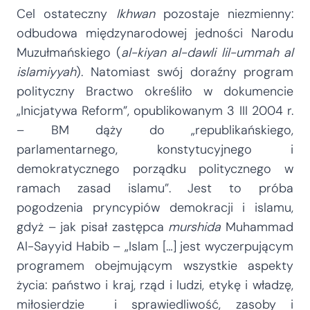
Cel ostateczny
Ikhwan
pozostaje niezmienny:
odbudowa międzynarodowej jedności Narodu
Muzułmańskiego (
al-kiyan al-dawli lil-ummah al
islamiyyah
). Natomiast swój doraźny program
polityczny Bractwo określiło w dokumencie
„Inicjatywa Reform”, opublikowanym 3 III 2004 r.
– BM dąży do „republikańskiego,
parlamentarnego, konstytucyjnego i
demokratycznego porządku politycznego w
ramach zasad islamu”. Jest to próba
pogodzenia pryncypiów demokracji i islamu,
gdyż – jak pisał zastępca
murshida
Muhammad
Al-Sayyid Habib – „Islam […] jest wyczerpującym
programem obejmującym wszystkie aspekty
życia: państwo i kraj, rząd i ludzi, etykę i władzę,
miłosierdzie i sprawiedliwość, zasoby i