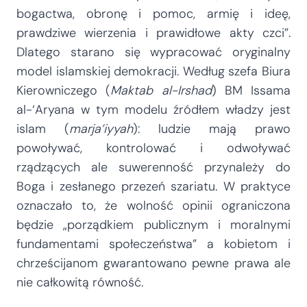
bogactwa, obronę i pomoc, armię i ideę,
prawdziwe wierzenia i prawidłowe akty czci”.
Dlatego starano się wypracować oryginalny
model islamskiej demokracji. Według szefa Biura
Kierowniczego (
Maktab al-Irshad
) BM Issama
al-‘Aryana w tym modelu źródłem władzy jest
islam (
marja’iyyah
): ludzie mają prawo
powoływać, kontrolować i odwoływać
rządzących ale suwerenność przynależy do
Boga i zesłanego przezeń szariatu. W praktyce
oznaczało to, że wolność opinii ograniczona
będzie „porządkiem publicznym i moralnymi
fundamentami społeczeństwa” a kobietom i
chrześcijanom gwarantowano pewne prawa ale
nie całkowitą równość.