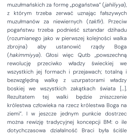
muzułmańskich za formę „pogaństwa” (
jahiliyya
),
z którym trzeba zerwać uznając fałszywych
muzułmanów za niewiernych (
takfir
). Przeciw
pogaństwu trzeba podnieść sztandar dżihadu
(rozumianego jako w pierwszej kolejności walka
zbrojna) aby ustanowić rządy Boga
(
hakimmiyya
). Głosi więc Qutb „powszechną
rewolucję przeciwko władzy świeckiej we
wszystkich jej formach i przejawach; totalną i
bezwzględną walkę z uzurpatorami władzy
boskiej we wszystkich zakątkach świata […].
Rezultatem tej walki będzie zniszczenie
królestwa człowieka na rzecz królestwa Boga na
ziemi”. I w jeszcze jednym punkcie dostrzec
można rewizję tradycyjnej koncepcji BM: o ile
dotychczasowa działalność Braci była ściśle