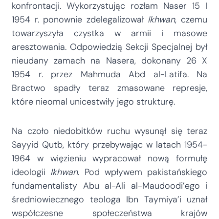
konfrontacji. Wykorzystując rozłam Naser 15 I
1954 r. ponownie zdelegalizował
Ikhwan
, czemu
towarzyszyła czystka w armii i masowe
aresztowania. Odpowiedzią Sekcji Specjalnej był
nieudany zamach na Nasera, dokonany 26 X
1954 r. przez Mahmuda Abd al-Latifa. Na
Bractwo spadły teraz zmasowane represje,
które nieomal unicestwiły jego strukturę.
Na czoło niedobitków ruchu wysunął się teraz
Sayyid Qutb, który przebywając w latach 1954-
1964 w więzieniu wypracował nową formułę
ideologii
Ikhwan
. Pod wpływem pakistańskiego
fundamentalisty Abu al-Ali al-Maudoodi’ego i
średniowiecznego teologa Ibn Taymiya’i uznał
współczesne społeczeństwa krajów