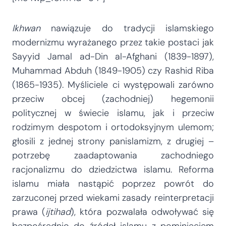
Ikhwan
nawiązuje do tradycji islamskiego
modernizmu wyrażanego przez takie postaci jak
Sayyid Jamal ad-Din al-Afghani (1839-1897),
Muhammad Abduh (1849-1905) czy Rashid Riba
(1865-1935). Myśliciele ci występowali zarówno
przeciw obcej (zachodniej) hegemonii
politycznej w świecie islamu, jak i przeciw
rodzimym despotom i ortodoksyjnym ulemom;
głosili z jednej strony panislamizm, z drugiej –
potrzebę zaadaptowania zachodniego
racjonalizmu do dziedzictwa islamu. Reforma
islamu miała nastąpić poprzez powrót do
zarzuconej przed wiekami zasady reinterpretacji
prawa (
ijtihad
), która pozwalała odwoływać się
bezpośrednio do źródeł islamu z pominięciem