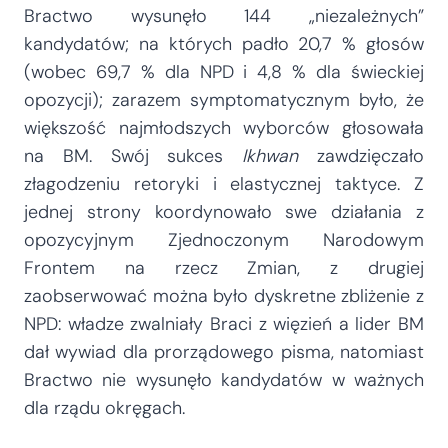
Bractwo wysunęło 144 „niezależnych”
kandydatów; na których padło 20,7 % głosów
(wobec 69,7 % dla NPD i 4,8 % dla świeckiej
opozycji); zarazem symptomatycznym było, że
większość najmłodszych wyborców głosowała
na BM. Swój sukces
Ikhwan
zawdzięczało
złagodzeniu retoryki i elastycznej taktyce. Z
jednej strony koordynowało swe działania z
opozycyjnym Zjednoczonym Narodowym
Frontem na rzecz Zmian, z drugiej
zaobserwować można było dyskretne zbliżenie z
NPD: władze zwalniały Braci z więzień a lider BM
dał wywiad dla prorządowego pisma, natomiast
Bractwo nie wysunęło kandydatów w ważnych
dla rządu okręgach.