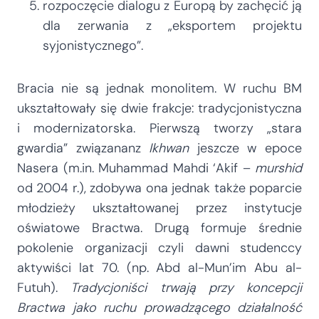
rozpoczęcie dialogu z Europą by zachęcić ją
dla zerwania z „eksportem projektu
syjonistycznego”.
Bracia nie są jednak monolitem. W ruchu BM
ukształtowały się dwie frakcje: tradycjonistyczna
i modernizatorska. Pierwszą tworzy „stara
gwardia” związananz
Ikhwan
jeszcze w epoce
Nasera (m.in. Muhammad Mahdi ‘Akif –
murshid
od 2004 r.), zdobywa ona jednak także poparcie
młodzieży ukształtowanej przez instytucje
oświatowe Bractwa. Drugą formuje średnie
pokolenie organizacji czyli dawni studenccy
aktywiści lat 70. (np. Abd al-Mun’im Abu al-
Futuh).
Tradycjoniści trwają przy koncepcji
Bractwa jako ruchu prowadzącego działalność