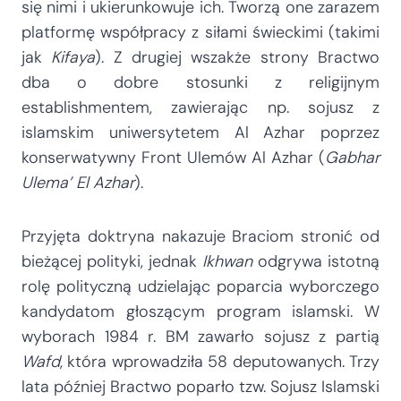
się nimi i ukierunkowuje ich. Tworzą one zarazem
platformę współpracy z siłami świeckimi (takimi
jak
Kifaya
). Z drugiej wszakże strony Bractwo
dba o dobre stosunki z religijnym
establishmentem, zawierając np. sojusz z
islamskim uniwersytetem Al Azhar poprzez
konserwatywny Front Ulemów Al Azhar (
Gabhar
Ulema’ El Azhar
).
Przyjęta doktryna nakazuje Braciom stronić od
bieżącej polityki, jednak
Ikhwan
odgrywa istotną
rolę polityczną udzielając poparcia wyborczego
kandydatom głoszącym program islamski. W
wyborach 1984 r. BM zawarło sojusz z partią
Wafd
, która wprowadziła 58 deputowanych. Trzy
lata później Bractwo poparło tzw. Sojusz Islamski