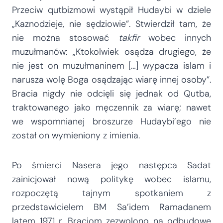
Przeciw qutbizmowi wystąpił Hudaybi w dziele
„Kaznodzieje, nie sędziowie”. Stwierdził tam, że
nie można stosować
takfir
wobec innych
muzułmanów: „Ktokolwiek osądza drugiego, że
nie jest on muzułmaninem […] wypacza islam i
narusza wolę Boga osądzając wiarę innej osoby”.
Bracia nigdy nie odcięli się jednak od Qutba,
traktowanego jako męczennik za wiarę; nawet
we wspomnianej broszurze Hudaybi’ego nie
został on wymieniony z imienia.
Po śmierci Nasera jego następca Sadat
zainicjował nową politykę wobec islamu,
rozpoczętą tajnym spotkaniem z
przedstawicielem BM Sa’idem Ramadanem
latem 1971 r. Braciom zezwolono na odbudowę