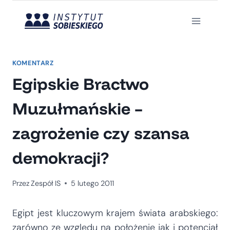
Przejdź
do
treści
KOMENTARZ
Egipskie Bractwo
Muzułmańskie –
zagrożenie czy szansa
demokracji?
Przez
Zespół IS
5 lutego 2011
Egipt jest kluczowym krajem świata arabskiego:
zarówno ze względu na położenie jak i potencjał