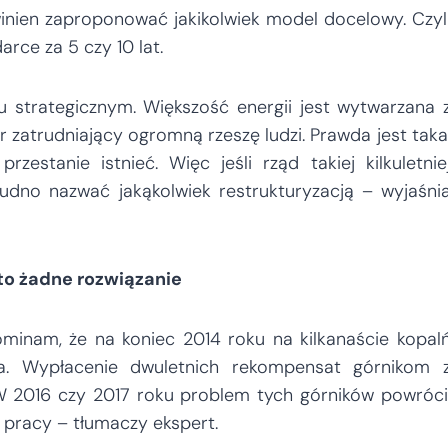
inien zaproponować jakikolwiek model docelowy. Czyl
rce za 5 czy 10 lat.
 strategicznym. Większość energii jest wytwarzana 
 zatrudniający ogromną rzeszę ludzi. Prawda jest taka
estanie istnieć. Więc jeśli rząd takiej kilkuletnie
rudno nazwać jakąkolwiek restrukturyzacją – wyjaśni
to żadne rozwiązanie
pominam, że na koniec 2014 roku na kilkanaście kopal
na. Wypłacenie dwuletnich rekompensat górnikom 
W 2016 czy 2017 roku problem tych górników powróci
 pracy – tłumaczy ekspert.