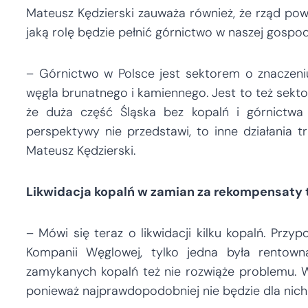
Mateusz Kędzierski zauważa również, że rząd pow
jaką rolę będzie pełnić górnictwo w naszej gospoda
– Górnictwo w Polsce jest sektorem o znaczeniu
węgla brunatnego i kamiennego. Jest to też sektor
że duża część Śląska bez kopalń i górnictwa prz
perspektywy nie przedstawi, to inne działania t
Mateusz Kędzierski.
Likwidacja kopalń w zamian za rekompensaty 
– Mówi się teraz o likwidacji kilku kopalń. Przy
Kompanii Węglowej, tylko jedna była rentow
zamykanych kopalń też nie rozwiąże problemu. 
ponieważ najprawdopodobniej nie będzie dla nich