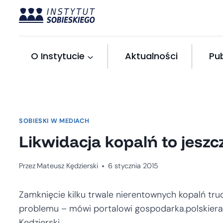
Przejdź
do
treści
O Instytucie
Aktualności
Pub
SOBIESKI W MEDIACH
Likwidacja kopalń to jeszc
Przez
Mateusz Kędzierski
6 stycznia 2015
Zamknięcie kilku trwale nierentownych kopalń trud
problemu – mówi portalowi gospodarka.polskierad
Kędzierski.