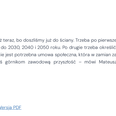
 teraz, bo doszliśmy już do ściany. Trzeba po pierwsz
do 2030, 2040 i 2050 roku. Po drugie trzeba określić
cie jest potrzebna umowa społeczna, która w zamian z
dziś górnikom zawodową przyszłość – mówi Mateus
ersja PDF