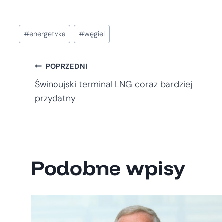
Tagi
#
energetyka
#
węgiel
wpisu:
Nawigacja
POPRZEDNI
Świnoujski terminal LNG coraz bardziej
wpisu
przydatny
Podobne wpisy