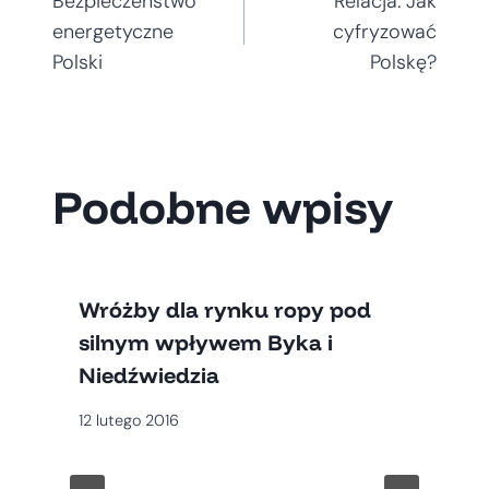
Bezpieczeństwo
Relacja: Jak
wpisu
energetyczne
cyfryzować
Polski
Polskę?
Podobne wpisy
Wróżby dla rynku ropy pod
silnym wpływem Byka i
Niedźwiedzia
12 lutego 2016