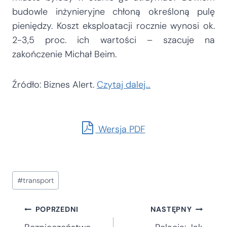
budowle inżynieryjne chłoną określoną pulę
pieniędzy. Koszt eksploatacji rocznie wynosi ok.
2-3,5 proc. ich wartości – szacuje na
zakończenie Michał Beim.
Źródło: Biznes Alert.
Czytaj dalej…
Wersja PDF
Tagi
#
transport
wpisu:
Nawigacja
POPRZEDNI
NASTĘPNY