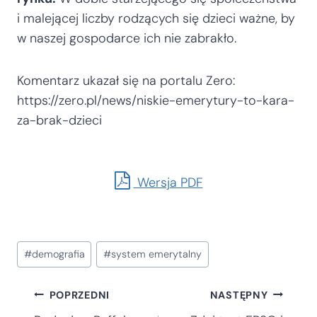
i malejącej liczby rodzących się dzieci ważne, by
w naszej gospodarce ich nie zabrakło.
Komentarz ukazał się na portalu Zero:
https://zero.pl/news/niskie-emerytury-to-kara-
za-brak-dzieci
Wersja PDF
Tagi
#
demografia
#
system emerytalny
wpisu:
Nawigacja
POPRZEDNI
NASTĘPNY