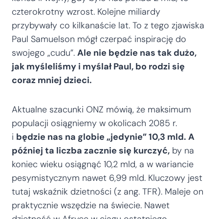
czterokrotny wzrost. Kolejne miliardy
przybywały co kilkanaście lat. To z tego zjawiska
Paul Samuelson mógł czerpać inspirację do
swojego „cudu”.
Ale nie będzie nas tak dużo,
jak myśleliśmy i myślał Paul, bo rodzi się
coraz mniej dzieci.
Aktualne szacunki ONZ mówią, że maksimum
populacji osiągniemy w okolicach 2085 r.
i
będzie nas na globie „jedynie” 10,3 mld. A
później ta liczba zacznie się kurczyć,
by na
koniec wieku osiągnąć 10,2 mld, a w wariancie
pesymistycznym nawet 6,99 mld. Kluczowy jest
tutaj wskaźnik dzietności (z ang. TFR). Maleje on
praktycznie wszędzie na świecie. Nawet
dzietność w Afryce w ciągu ostatniego