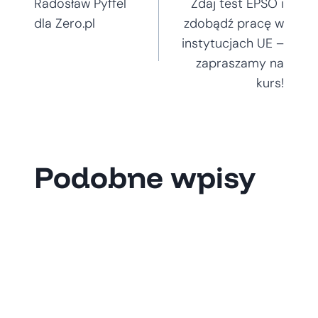
Radosław Pyffel
Zdaj test EPSO i
wpisu
dla Zero.pl
zdobądź pracę w
instytucjach UE –
zapraszamy na
kurs!
Podobne wpisy