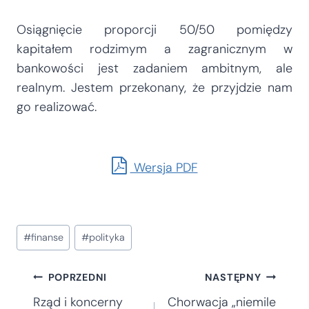
Osiągnięcie proporcji 50/50 pomiędzy
kapitałem rodzimym a zagranicznym w
bankowości jest zadaniem ambitnym, ale
realnym. Jestem przekonany, że przyjdzie nam
go realizować.
Wersja PDF
Tagi
#
finanse
#
polityka
wpisu:
Nawigacja
POPRZEDNI
NASTĘPNY
Rząd i koncerny
Chorwacja „niemile