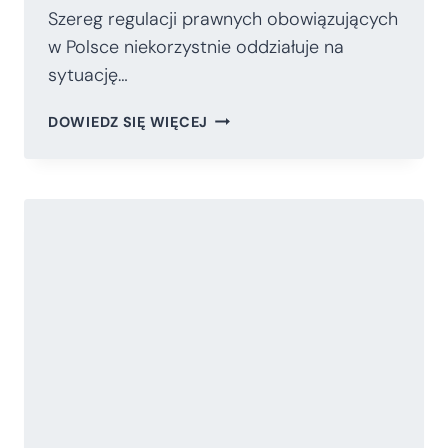
Szereg regulacji prawnych obowiązujących
w Polsce niekorzystnie oddziałuje na
sytuację…
BARIERY
DOWIEDZ SIĘ WIĘCEJ
REGULACYJNE
W
FUNKCJONOWANIU
RODZINY
W
POLSCE