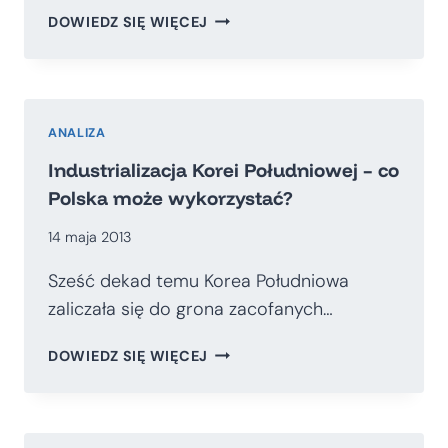
CZY
DOWIEDZ SIĘ WIĘCEJ
MOŻNA
ZMIENIĆ
TRAJEKTORIĘ
ROZWOJU
POLSKI
ANALIZA
WSCHODNIEJ?
Industrializacja Korei Południowej – co
Polska może wykorzystać?
14 maja 2013
Sześć dekad temu Korea Południowa
zaliczała się do grona zacofanych…
INDUSTRIALIZACJA
DOWIEDZ SIĘ WIĘCEJ
KOREI
POŁUDNIOWEJ
–
CO