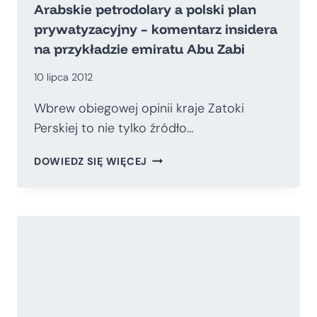
Arabskie petrodolary a polski plan
DOŚWIADCZENIA
prywatyzacyjny – komentarz insidera
REGULACJI
na przykładzie emiratu Abu Zabi
SEKTORA
BANKOWEGO
10 lipca 2012
W
UNII
Wbrew obiegowej opinii kraje Zatoki
EUROPEJSKIEJ
Perskiej to nie tylko źródło…
WOBEC
PLANÓW
ARABSKIE
DOWIEDZ SIĘ WIĘCEJ
WPROWADZENIA
PETRODOLARY
UNII
A
BANKOWEJ
POLSKI
PLAN
PRYWATYZACYJNY
–
KOMENTARZ
INSIDERA
NA