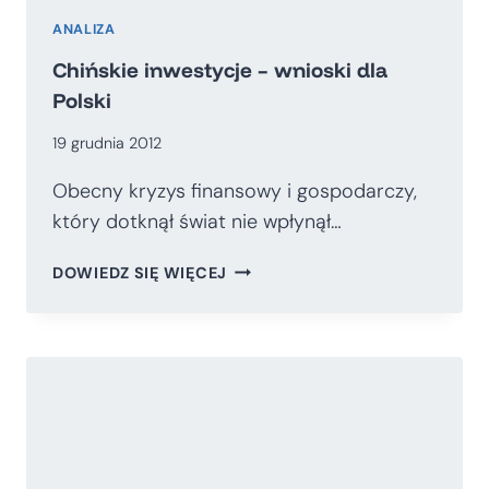
2012
ROKU.
ANALIZA
REFLEKSJE
Chińskie inwestycje – wnioski dla
TOWARZYSZĄCE
Polski
GRUDNIOWEMU
SZCZYTOWI
19 grudnia 2012
UNII
EUROPEJSKIEJ.
Obecny kryzys finansowy i gospodarczy,
który dotknął świat nie wpłynął…
CHIŃSKIE
DOWIEDZ SIĘ WIĘCEJ
INWESTYCJE
–
WNIOSKI
DLA
POLSKI