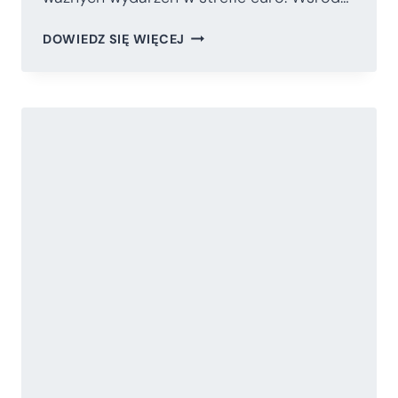
GRY
DOWIEDZ SIĘ WIĘCEJ
GEOEKONOMICZNE
WOKÓŁ
KRYZYSU
STREFY
EURO.
ROZWAŻANIA
WOKÓŁ
OSTATNICH
WYDARZEŃ
POLITYCZNYCH
W
EUROLANDZIE