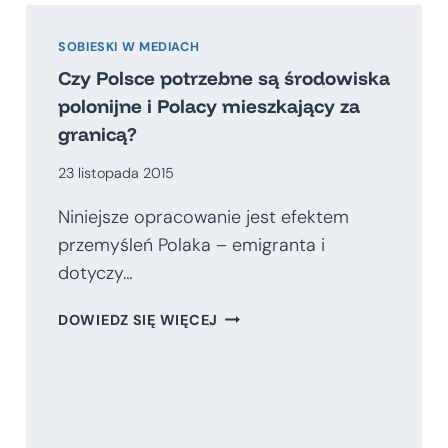
SOBIESKI W MEDIACH
Czy Polsce potrzebne są środowiska
polonijne i Polacy mieszkający za
granicą?
23 listopada 2015
Niniejsze opracowanie jest efektem
przemyśleń Polaka – emigranta i
dotyczy…
CZY
DOWIEDZ SIĘ WIĘCEJ
POLSCE
POTRZEBNE
SĄ
ŚRODOWISKA
POLONIJNE