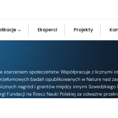
likacje
Eksperci
Projekty
Kan
 starzeniem społeczeństw. Współpracuje z licznymi ośro
przełomowych badań opublikowanych w Nature nad zas
icznych nagród i grantów między innymi Szwedzkiego Mi
i Fundacji na Rzecz Nauki Polskiej za odważne przekra