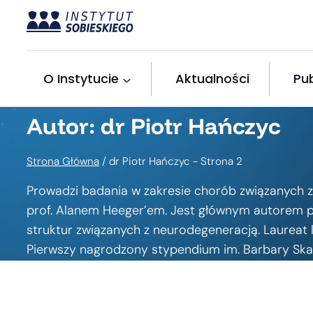
Przejdź
do
treści
O Instytucie
Aktualności
Pub
Autor: dr Piotr Hańczyc
Strona Główna
/
dr Piotr Hańczyc
- Strona 2
Prowadzi badania w zakresie chorób związanych ze
prof. Alanem Heeger’em. Jest głównym autorem 
struktur związanych z neurodegeneracją. Laureat l
Pierwszy nagrodzony stypendium im. Barbary Skarg