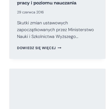
pracy i poziomu nauczania
29 czerwca 2016
Skutki zmian ustawowych
zapoczątkowanych przez Ministerstwo
Nauki i Szkolnictwa Wyższego…
PROPOZYCJE
DOWIEDZ SIĘ WIĘCEJ
ZMIAN
NA
TECHNICZNYCH
UCZELNIACH
WYŻSZYCH
MAJĄCE
NA
CELU
ZWIĘKSZENIE
EFEKTYWNOŚCI
PRACY