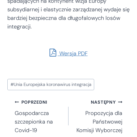
spadających na kontynent wizja Europy
subsydiarnej i elastycznie zarządzanej wydaje się
bardziej bezpieczna dla długofalowych losów
integracji.
Wersja PDF
Tagi
#
Unia Europejska koronawirus integracja
wpisu:
Nawigacja
POPRZEDNI
NASTĘPNY
Gospodarcza
Propozycja dla
wpisu
szczepionka na
Państwowej
Covid-19
Komisji Wyborczej