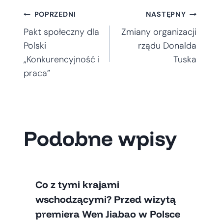
Nawigacja
POPRZEDNI
NASTĘPNY
Pakt społeczny dla
Zmiany organizacji
wpisu
Polski
rządu Donalda
„Konkurencyjność i
Tuska
praca”
Podobne wpisy
Co z tymi krajami
wschodzącymi? Przed wizytą
premiera Wen Jiabao w Polsce