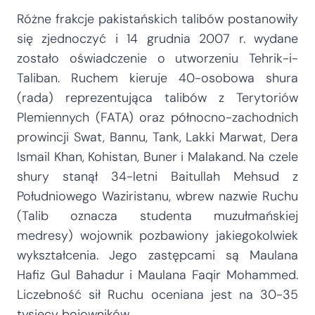
Różne frakcje pakistańskich talibów postanowiły
się zjednoczyć i 14 grudnia 2007 r. wydane
zostało oświadczenie o utworzeniu Tehrik-i-
Taliban. Ruchem kieruje 40-osobowa shura
(rada) reprezentująca talibów z Terytoriów
Plemiennych (FATA) oraz północno-zachodnich
prowincji Swat, Bannu, Tank, Lakki Marwat, Dera
Ismail Khan, Kohistan, Buner i Malakand. Na czele
shury stanął 34-letni Baitullah Mehsud z
Południowego Waziristanu, wbrew nazwie Ruchu
(Talib oznacza studenta muzułmańskiej
medresy) wojownik pozbawiony jakiegokolwiek
wykształcenia. Jego zastępcami są Maulana
Hafiz Gul Bahadur i Maulana Faqir Mohammed.
Liczebność sił Ruchu oceniana jest na 30-35
tysięcy bojowników.