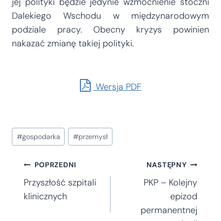
jej polityki będzie jedynie wzmocnienie stoczni
Dalekiego Wschodu w międzynarodowym
podziale pracy. Obecny kryzys powinien
nakazać zmianę takiej polityki.
Wersja PDF
Tagi
#
gospodarka
#
przemysł
wpisu:
Nawigacja
POPRZEDNI
NASTĘPNY
Przyszłość szpitali
PKP – Kolejny
wpisu
klinicznych
epizod
permanentnej