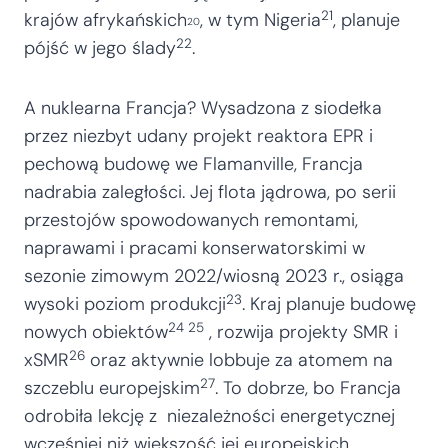
21
krajów afrykańskich
, w tym Nigeria
, planuje
20
22
pójść w jego ślady
.
A nuklearna Francja? Wysadzona z siodełka
przez niezbyt udany projekt reaktora EPR i
pechową budowę we Flamanville, Francja
nadrabia zaległości. Jej flota jądrowa, po serii
przestojów spowodowanych remontami,
naprawami i pracami konserwatorskimi w
sezonie zimowym 2022/wiosną 2023 r., osiąga
23
wysoki poziom produkcji
. Kraj planuje budowę
24 25
nowych obiektów
, rozwija projekty SMR i
26
xSMR
oraz aktywnie lobbuje za atomem na
27
szczeblu europejskim
. To dobrze, bo Francja
odrobiła lekcję z niezależności energetycznej
wcześniej niż większość jej europejskich