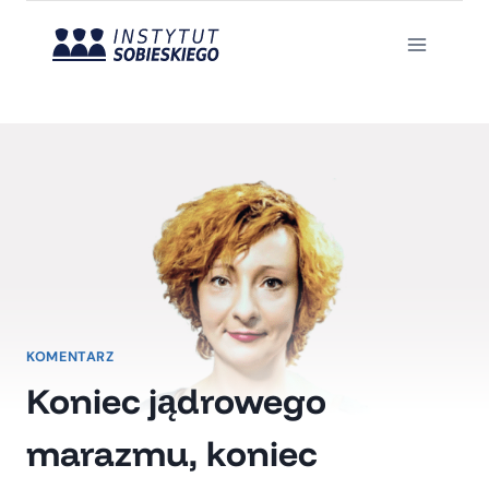
Przejdź
do
treści
KOMENTARZ
Koniec jądrowego
marazmu, koniec