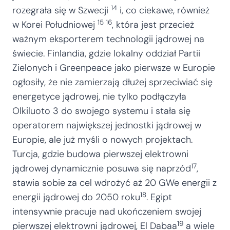
14
rozegrała się w Szwecji
i, co ciekawe, również
15 16
w Korei Południowej
, która jest przecież
ważnym eksporterem technologii jądrowej na
świecie. Finlandia, gdzie lokalny oddział Partii
Zielonych i Greenpeace jako pierwsze w Europie
ogłosiły, że nie zamierzają dłużej sprzeciwiać się
energetyce jądrowej, nie tylko podłączyła
Olkiluoto 3 do swojego systemu i stała się
operatorem największej jednostki jądrowej w
Europie, ale już myśli o nowych projektach.
Turcja, gdzie budowa pierwszej elektrowni
17
jądrowej dynamicznie posuwa się naprzód
,
stawia sobie za cel wdrożyć aż 20 GWe energii z
18
energii jądrowej do 2050 roku
. Egipt
intensywnie pracuje nad ukończeniem swojej
19
pierwszej elektrowni jądrowej, El Dabaa
a wiele