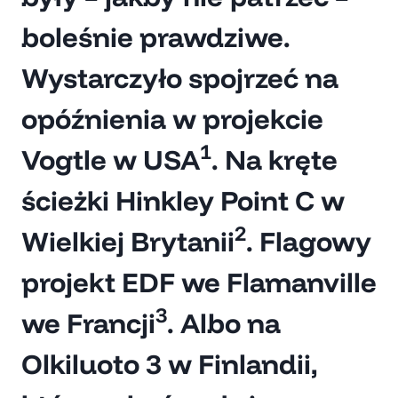
boleśnie prawdziwe.
Wystarczyło spojrzeć na
opóźnienia w projekcie
1
Vogtle w USA
. Na kręte
ścieżki Hinkley Point C w
2
Wielkiej Brytanii
. Flagowy
projekt EDF we Flamanville
3
we Francji
. Albo na
Olkiluoto 3 w Finlandii,