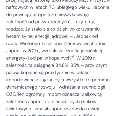
przejmującą historię: „Doświadczywszy kryzysów
naftowych w latach 70. ubiegłego wieku, Japonia
do pewnego stopnia zmniejszyła swoją
zależność od paliw kopalnych” – czytamy,
wiedząc, że stało się to dzięki wykorzystaniu
bezemisyjnej energii jądrowej – „Jednak od
czasu Wielkiego Trzęsienia Ziemi we wschodniej
Japonii w 2011 r., wzrosła zależność japońskiej
6
energetyki od paliw kopalnych”
. W 2019 r.
zależność ta osiągnęła 84,8%. 85% – przy czym
paliwa kopalne są praktycznie w całości
importowane z zagranicy, a wszystko to pomimo
dynamicznego rozwoju i wdrażania technologii
OZE. Ten ogromny import oznaczał całkowitą
zależność Japonii od niestabilnych rynków
światowych i zmusił Japończyków do rewizji