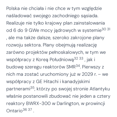
Polska nie chciała i nie chce w tym względzie
naśladować swojego zachodniego sąsiada.
Realizuje nie tylko krajowy plan zainstalowania
30 31
od 6 do 9 GWe mocy jądrowych w systemie
, ale ma także dalsze, szeroko zakrojone plany
rozwoju sektora. Plany obejmują realizację
zarówno projektów pełnoskalowych, w tym we
32 33
współpracy z Koreą Południową
, jak i
34
budowę szeregu reaktorów SMR
. Pierwszy z
nich ma zostać uruchomiony już w 2029 r. – we
współpracy z GE Hitachi i kanadyjskimi
35
partnerami
, którzy po swojej stronie Atlantyku
właśnie postanowili zbudować nie jeden a cztery
reaktory BWRX-300 w Darlington, w prowincji
36 37
Ontario
.