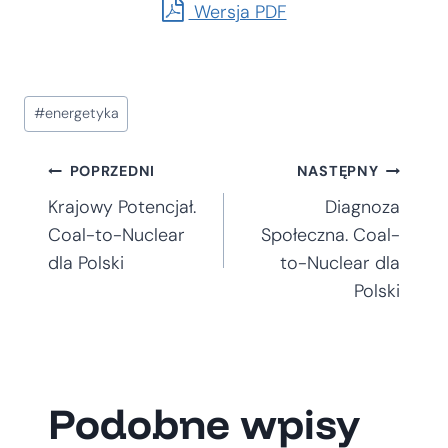
Wersja PDF
Tagi
#
energetyka
wpisu:
Nawigacja
POPRZEDNI
NASTĘPNY
Krajowy Potencjał.
Diagnoza
wpisu
Coal-to-Nuclear
Społeczna. Coal-
dla Polski
to-Nuclear dla
Polski
Podobne wpisy