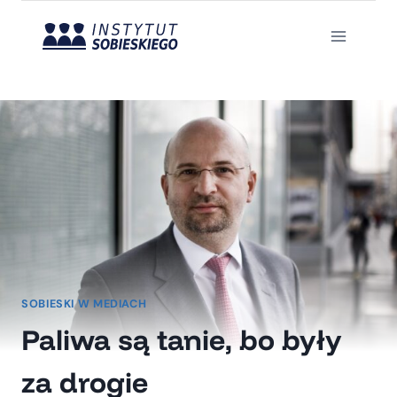
Przejdź
do
treści
SOBIESKI W MEDIACH
Paliwa są tanie, bo były
za drogie