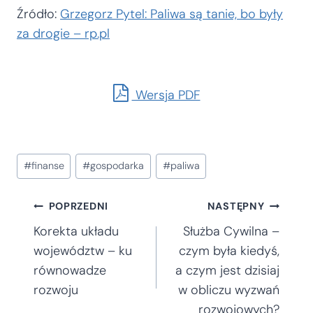
Źródło:
Grzegorz Pytel: Paliwa są tanie, bo były
za drogie – rp.pl
Wersja PDF
Tagi
#
finanse
#
gospodarka
#
paliwa
wpisu:
Nawigacja
POPRZEDNI
NASTĘPNY
Korekta układu
Służba Cywilna –
wpisu
województw – ku
czym była kiedyś,
równowadze
a czym jest dzisiaj
rozwoju
w obliczu wyzwań
rozwojowych?