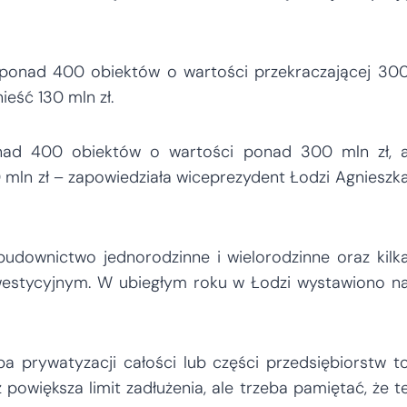
 ponad 400 obiektów o wartości przekraczającej 30
eść 130 mln zł.
nad 400 obiektów o wartości ponad 300 mln zł, 
ln zł – zapowiedziała wiceprezydent Łodzi Agnieszk
udownictwo jednorodzinne i wielorodzinne oraz kilk
westycyjnym. W ubiegłym roku w Łodzi wystawiono n
 prywatyzacji całości lub części przedsiębiorstw t
 powiększa limit zadłużenia, ale trzeba pamiętać, że t