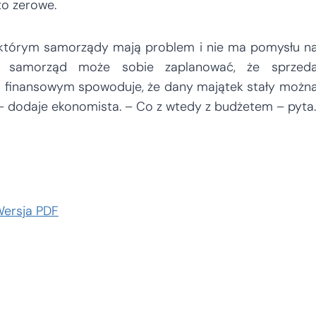
to zerowe.
 którym samorządy mają problem i nie ma pomysłu n
że samorząd może sobie zaplanować, że sprzed
u finansowym spowoduje, że dany majątek stały możn
 – dodaje ekonomista. – Co z wtedy z budżetem – pyta.
ersja PDF