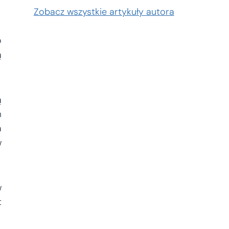
Zobacz wszystkie artykuły autora
o
ą
ą
m
a
w
w
t