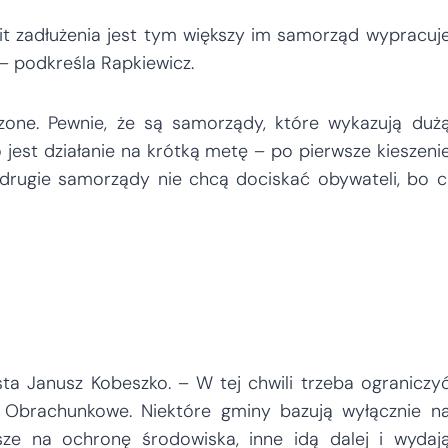
it zadłużenia jest tym większy im samorząd wypracuj
 – podkreśla Rapkiewicz.
one. Pewnie, że są samorządy, które wykazują duż
o jest działanie na krótką metę – po pierwsze kieszeni
drugie samorządy nie chcą dociskać obywateli, bo c
a Janusz Kobeszko. – W tej chwili trzeba ograniczy
by Obrachunkowe. Niektóre gminy bazują wyłącznie n
ze na ochronę środowiska, inne idą dalej i wydaj