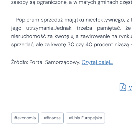
zasoby są ograniczone, a w małych gminach częs
– Popieram sprzedaż majątku nieefektywnego, z
jego utrzymanie.Jednak trzeba pamiętać, 
nieruchomość za kwotę x, a zawirowanie na rynk
sprzedać, ale za kwotę 30 czy 40 procent niższą
Źródło: Portal Samorządowy.
Czytaj dalej…
W
Tagi
#
ekonomia
#
finanse
#
Unia Europejska
wpisu: