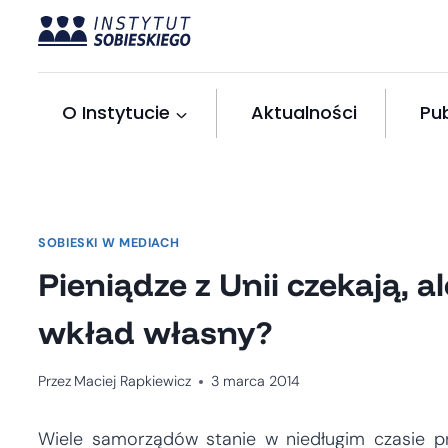
Przejdź
do
treści
O Instytucie
Aktualności
Pub
SOBIESKI W MEDIACH
Pieniądze z Unii czekają, 
wkład własny?
Przez
Maciej Rapkiewicz
3 marca 2014
Wiele samorządów stanie w niedługim czasie p