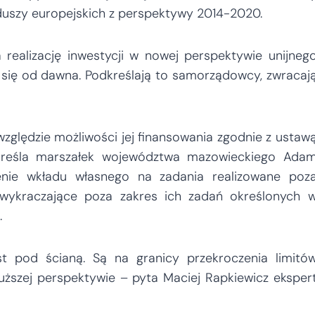
duszy europejskich z perspektywy 2014-2020.
realizację inwestycji w nowej perspektywie unijneg
ię od dawna. Podkreślają to samorządowcy, zwracaj
zględzie możliwości jej finansowania zgodnie z ustaw
kreśla marszałek województwa mazowieckiego Ada
enie wkładu własnego na zadania realizowane poz
wykraczające poza zakres ich zadań określonych 
.
st pod ścianą. Są na granicy przekroczenia limitó
łuższej perspektywie – pyta Maciej Rapkiewicz eksper