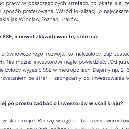
sc pracy w poszczególnych strefach, to okaże się, ż
ny sposób preferowane. Wśród lokalizacji o największe
takie jak Wrocław, Poznań, Kraków.
 SSE, a nawet zlikwidować te, które są.
i zrównoważonego rozwoju, to należałoby zaprzesta
ch. Nie można inwestorowi nagle powiedzieć: „Od jutr
nie byłoby wygasić SSE w metropoliach. Dajemy np. 2–
 korzystaniem ze stref – zachęcamy do inwestowania 
iej po prostu zadbać o inwestorów w skali kraju?
 w skali kraju? Wierzę w ogólne tworzenie warunkó
ikiem jest wskaźnik wolności gospodarczej, który 