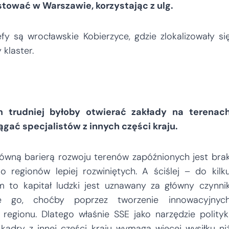
tować w Warszawie, korzystając z ulg.
fy są wrocławskie Kobierzyce, gdzie zlokalizowały si
 klaster.
trudniej byłoby otwierać zakłady na terenac
ągać specjalistów z innych części kraju.
łówną barierą rozwoju terenów zapóźnionych jest bra
regionów lepiej rozwiniętych. A ściślej – do kilk
 to kapitał ludzki jest uznawany za główny czynni
ie go, choćby poprzez tworzenie innowacyjnyc
regionu. Dlatego właśnie SSE jako narzędzie polityk
 kadry z innej części kraju wymaga więcej wysiłku ni