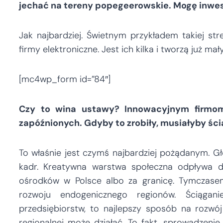
jechać na tereny popegeerowskie. Mogę inwes
Jak najbardziej. Świetnym przykładem takiej stre
firmy elektroniczne. Jest ich kilka i tworzą już mały
[mc4wp_form id=”84″]
Czy to wina ustawy? Innowacyjnym firmom 
zapóźnionych. Gdyby to zrobiły, musiałyby ści
To właśnie jest czymś najbardziej pożądanym. G
kadr. Kreatywna warstwa społeczna odpływa do 
ośrodków w Polsce albo za granicę. Tymczasem
rozwoju endogenicznego regionów. Ściągan
przedsiębiorstw, to najlepszy sposób na rozwój 
regionalnej może działać. To fakt, sprowadzenie