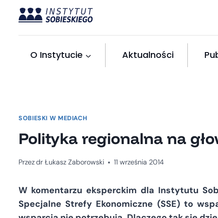
Przejdź
do
treści
O Instytucie
Aktualności
Pub
SOBIESKI W MEDIACH
Polityka regionalna na gło
Przez
dr Łukasz Zaborowski
11 września 2014
W komentarzu eksperckim dla Instytutu Sobi
Specjalne Strefy Ekonomiczne (SSE) to wspar
wsparcia nie potrzebują. Dlaczego tak się dzie