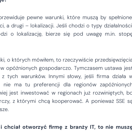
rzewiduje pewne warunki, które muszą by spełnione
 a drugi – lokalizacji. Jeśli chodzi o typy działalności
dzi o lokalizację, bierze się pod uwagę m.in. stop
, o których mówiłem, to rzeczywiście przedsięwzięci
nów opóźnionych gospodarczo. Tymczasem ustawa jes
z tych warunków. Innymi słowy, jeśli firma działa 
 nie ma tu preferencji dla regionów zapóźnionyc
iej jest inwestować w regionach już rozwiniętych, b
arczy, z którymi chcą kooperować. A ponieważ SSE s
sze.
 chciał otworzyć firmę z branży IT, to nie musz