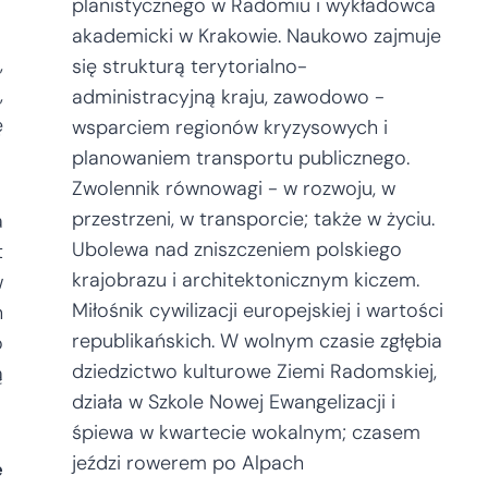
planistycznego w Radomiu i wykładowca
akademicki w Krakowie. Naukowo zajmuje
,
się strukturą terytorialno-
,
administracyjną kraju, zawodowo -
ę
wsparciem regionów kryzysowych i
planowaniem transportu publicznego.
Zwolennik równowagi - w rozwoju, w
przestrzeni, w transporcie; także w życiu.
a
Ubolewa nad zniszczeniem polskiego
t
krajobrazu i architektonicznym kiczem.
w
Miłośnik cywilizacji europejskiej i wartości
h
republikańskich. W wolnym czasie zgłębia
o
dziedzictwo kulturowe Ziemi Radomskiej,
ą
działa w Szkole Nowej Ewangelizacji i
śpiewa w kwartecie wokalnym; czasem
jeździ rowerem po Alpach
ę