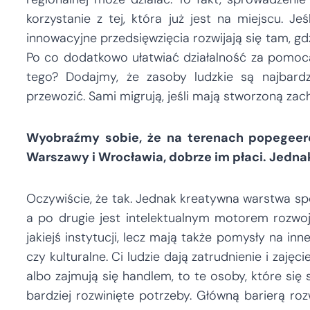
korzystanie z tej, która już jest na miejscu. J
innowacyjne przedsięwzięcia rozwijają się tam, gdz
Po co dodatkowo ułatwiać działalność za pomocą 
tego? Dodajmy, że zasoby ludzkie są najbardz
przewozić. Sami migrują, jeśli mają stworzoną zac
Wyobraźmy sobie, że na terenach popegeerow
Warszawy i Wrocławia, dobrze im płaci. Jednak 
Oczywiście, że tak. Jednak kreatywna warstwa sp
a po drugie jest intelektualnym motorem rozwoju 
jakiejś instytucji, lecz mają także pomysły na inn
czy kulturalne. Ci ludzie dają zatrudnienie i zajęc
albo zajmują się handlem, to te osoby, które się 
bardziej rozwinięte potrzeby. Główną barierą ro