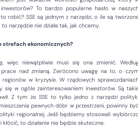
e inwestorów? To bardzo popularne hasło w naszyc
to robić? SSE są jednym z narzędzi, o ile są tworzon
 to narzędzie nie działa tak, jak chcemy.
h strefach ekonomicznych?
wę, więc niewątpliwie musi się ona zmienić. Wedłu
ją prace nad zmianą. Zwrócono uwagę na to, o czy
a regionów w kryzysie. W rządowych sprawozdaniac
zy się w ogóle zainteresowaniem inwestorów. Są taki
awił. Z tym że SSE to tylko jedno z narzędzi polityk
ozmieszczenia pewnych dóbr w przestrzeni, powinny by
ityki regionalnej. Jeśli będziemy stosowali wybiórcz
 kłócić, to działanie nie będzie skuteczne.