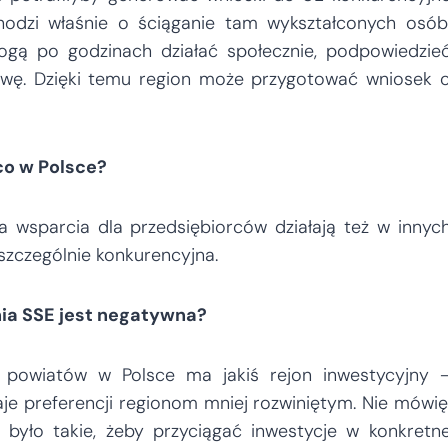
chodzi właśnie o ściąganie tam wykształconych osób
mogą po godzinach działać społecznie, podpowiedzie
tywę. Dzięki temu region może przygotować wniosek 
co w Polsce?
a wsparcia dla przedsiębiorców działają też w innyc
szczególnie konkurencyjna.
ia SSE jest negatywna?
 powiatów w Polsce ma jakiś rejon inwestycyjny 
daje preferencji regionom mniej rozwiniętym. Nie mówię
e było takie, żeby przyciągać inwestycje w konkretn