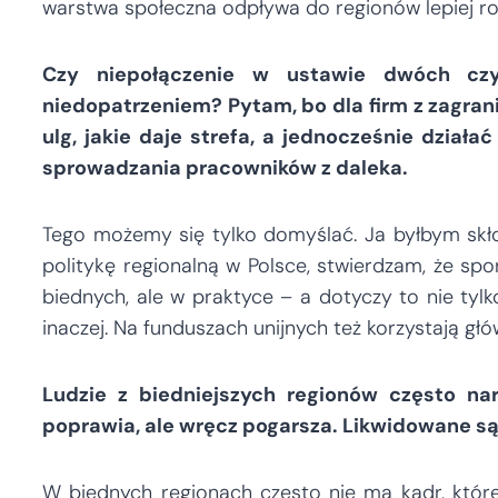
warstwa społeczna odpływa do regionów lepiej ro
Czy niepołączenie w ustawie dwóch cz
niedopatrzeniem? Pytam, bo dla firm z zagran
ulg, jakie daje strefa, a jednocześnie działa
sprowadzania pracowników z daleka.
Tego możemy się tylko domyślać. Ja byłbym skłon
politykę regionalną w Polsce, stwierdzam, że s
biednych, ale w praktyce – a dotyczy to nie tylko
inaczej. Na funduszach unijnych też korzystają głó
Ludzie z biedniejszych regionów często narz
poprawia, ale wręcz pogarsza. Likwidowane s
W biednych regionach często nie ma kadr, któr