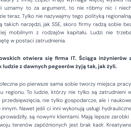
eśli uznamy to za argument, to nie róbmy nic i niec
ie teraz. Tylko nie nazywajmy tego polityką regionalną
takich narzędzi, jak SSE, skoro firmy radzą sobie be
iej mobilnym z rodzajów kapitału. Ludzi nie trzeb
hętę w postaci zatrudnienia.
skich otwiera się firma IT. Ściąga inżynierów 
ludzie z dawnych pegeerów żyją tak, jak żyli.
ołeczna po pierwsze sama sobie tworzy miejsca pracy
regionu. To ludzie, którzy nie tylko są zatrudnieni 
e przedsięwzięcia, nie tylko gospodarcze, ale i naukow
ie innym. Nawet jeśli ci inni wykonują usługi hydrauliczn
sprowadziły, są nowymi klientami. Mają lepsze zarobki 
zwoju terenów zapóźnionych jest brak kadr. Kreatywn