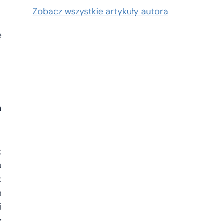
Zobacz wszystkie artykuły autora
ę
h
k
u
k
h
i
ż