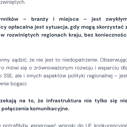
zwiniętych.
ynników – branży i miejsca – jest zwykły
icy opłacalna jest sytuacja, gdy mogą skorzystać 
ć w rozwiniętych regionach kraju, bez koniecznośc
ny sądzić, że nie jest to niedopatrzenie. Obserwują
poro mówi się o zrównoważonym rozwoju i wsparciu dl
 SSE, ale i innych aspektów polityki regionalnej – jes
wnie bogaci.
ekają na to, że infrastruktura nie tylko się ni
ą połączenia komunikacyjne.
e potrafiłyby generować wnioski do UE konkurencyjn