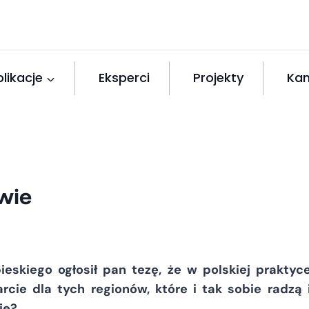
likacje
Eksperci
Projekty
Kan
wie
eskiego ogłosił pan tezę, że w polskiej praktyc
cie dla tych regionów, które i tak sobie radzą 
je?