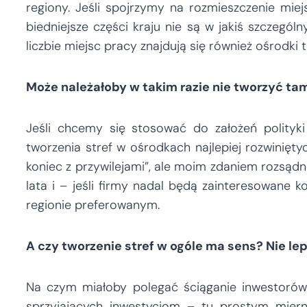
regiony. Jeśli spojrzymy na rozmieszczenie miej
biedniejsze części kraju nie są w jakiś szczegól
liczbie miejsc pracy znajdują się również ośrodki 
Może należałoby w takim razie nie tworzyć tam
Jeśli chcemy się stosować do założeń polityk
tworzenia stref w ośrodkach najlepiej rozwinięty
koniec z przywilejami”, ale moim zdaniem rozsąd
lata i – jeśli firmy nadal będą zainteresowane
regionie preferowanym.
A czy tworzenie stref w ogóle ma sens? Nie lep
Na czym miałoby polegać ściąganie inwestorów
sprzyjających inwestycjom – tu prostym miern