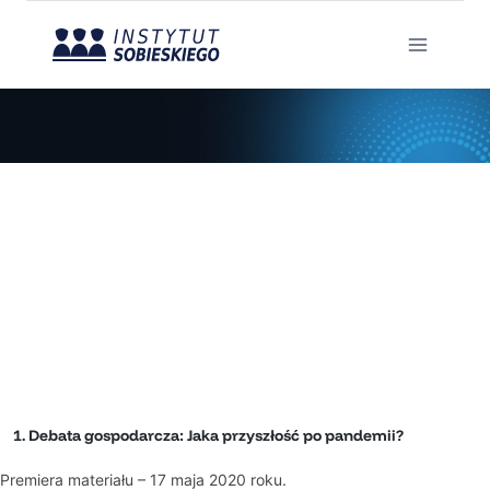
Przejdź
do
treści
sobieski on-line 2
Strona Główna
/
sobieski on-line 2
1. Debata gospodarcza: Jaka przyszłość po pandemii?
Premiera materiału – 17 maja 2020 roku.