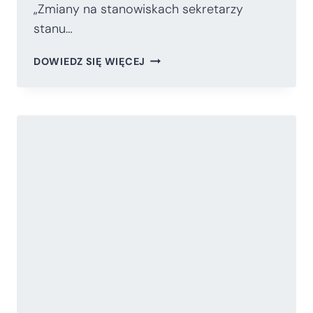
„Zmiany na stanowiskach sekretarzy
stanu…
NOWI
DOWIEDZ SIĘ WIĘCEJ
SEKRETARZE
STANU
I
OBRONY
USA