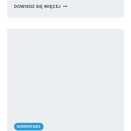
UWAGI
DOWIEDZ SIĘ WIĘCEJ
DO
„STRATEGII
ROZWOJU
SYSTEMU
BEZPIECZEŃSTWA
NARODOWEGO
RZECZPOSPOLITEJ
POLSKIEJ
2022”
KOMENTARZ