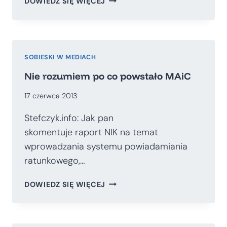
DOWIEDZ SIĘ WIĘCEJ
I
PRYWATYZACJA
BEZPIECZEŃSTWA
PUBLICZNEGO:
OUTSOURCING
SOBIESKI W MEDIACH
CZY
Nie rozumiem po co powstało MAiC
WYZBYWANIE
SIĘ
17 czerwca 2013
SUWERENNOŚCI
PRZEZ
Stefczyk.info: Jak pan
PAŃSTWO?
skomentuje raport NIK na temat
wprowadzania systemu powiadamiania
ratunkowego,…
NIE
DOWIEDZ SIĘ WIĘCEJ
ROZUMIEM
PO
CO