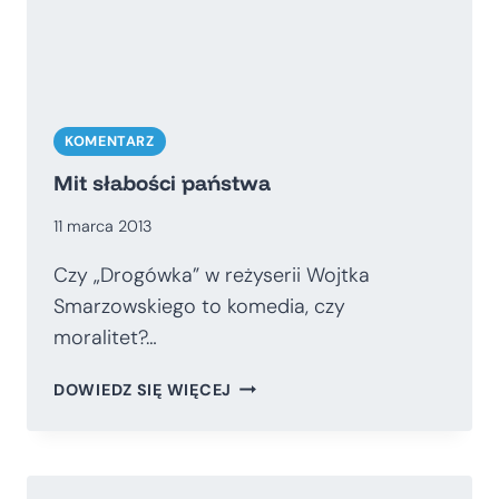
KOMENTARZ
Mit słabości państwa
11 marca 2013
Czy „Drogówka” w reżyserii Wojtka
Smarzowskiego to komedia, czy
moralitet?…
MIT
DOWIEDZ SIĘ WIĘCEJ
SŁABOŚCI
PAŃSTWA