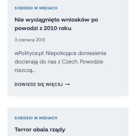
POWSTAŁO
MAIC
SOBIESKI W MEDIACH
Nie wyciągnięto wniosków po
powodzi z 2010 roku
3 czerwca 2013
wPolityce.pl: Niepokojące doniesienia
docierają do nas z Czech. Powodzie
niszczą…
NIE
DOWIEDZ SIĘ WIĘCEJ
WYCIĄGNIĘTO
WNIOSKÓW
PO
POWODZI
Z
SOBIESKI W MEDIACH
2010
Terror obala rządy
ROKU