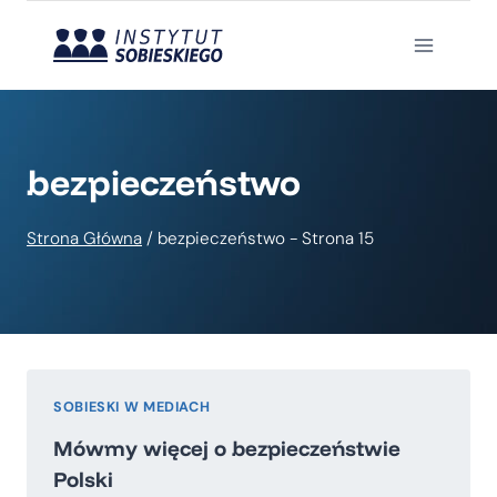
Przejdź
do
treści
bezpieczeństwo
Strona Główna
/
bezpieczeństwo
- Strona 15
SOBIESKI W MEDIACH
Mówmy więcej o bezpieczeństwie
Polski