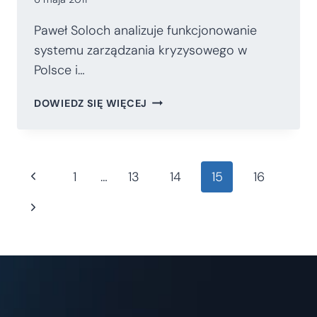
Paweł Soloch analizuje funkcjonowanie
systemu zarządzania kryzysowego w
Polsce i…
SŁABOŚCI
DOWIEDZ SIĘ WIĘCEJ
SYSTEMU
ZARZĄDZANIA
KRYZYSOWEGO
W
Nawigacja
Poprzednia
1
…
13
14
15
16
POLSCE
strona
Następna
strony
strona