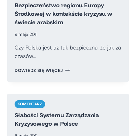
Bezpieczeństwo regionu Europy
Środkowej w kontekście kryzysu w
świecie arabskim
9 maja 2011
Czy Polska jest aż tak bezpieczna, że jak za
czasów…
BEZPIECZEŃSTWO
DOWIEDZ SIĘ WIĘCEJ
REGIONU
EUROPY
ŚRODKOWEJ
W
KONTEKŚCIE
KOMENTARZ
KRYZYSU
Słabości Systemu Zarządzania
W
Kryzysowego w Polsce
ŚWIECIE
ARABSKIM
6 maja 2011