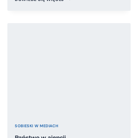
FUNKCJONOWANIA
OBRONY
CYWILNEJ
KRAJU
W
ŚWIETLE
INFORMACJI
O
WYNIKACH
KONTROLI
NAJWYŻSZEJ
IZBY
KONTROLI
SOBIESKI W MEDIACH
Państwo w ajencji