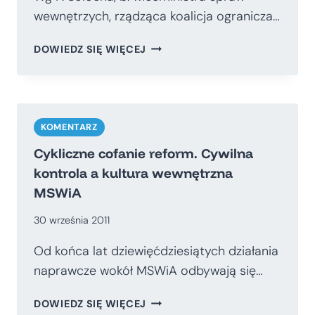
wewnętrzych, rządząca koalicja ogranicza…
PROSZĘ
DOWIEDZ SIĘ WIĘCEJ
SIĘ
ROZEJŚĆ!
MNIEJ
WOLNOŚCI
DLA
KOMENTARZ
ZGROMADZEŃ
Cykliczne cofanie reform. Cywilna
kontrola a kultura wewnętrzna
MSWiA
30 września 2011
Od końca lat dziewięćdziesiątych działania
naprawcze wokół MSWiA odbywają się…
CYKLICZNE
DOWIEDZ SIĘ WIĘCEJ