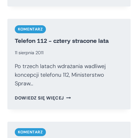
COFANIE
REFORM.
CYWILNA
KONTROLA
A
KOMENTARZ
KULTURA
Telefon 112 – cztery stracone lata
WEWNĘTRZNA
MSWIA
11 sierpnia 2011
Po trzech latach wdrażania wadliwej
koncepcji telefonu 112, Ministerstwo
Spraw…
TELEFON
DOWIEDZ SIĘ WIĘCEJ
112
–
CZTERY
STRACONE
LATA
KOMENTARZ