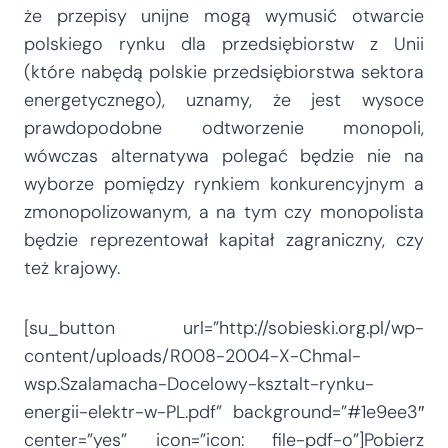
że przepisy unijne mogą wymusić otwarcie
polskiego rynku dla przedsiębiorstw z Unii
(które nabędą polskie przedsiębiorstwa sektora
energetycznego), uznamy, że jest wysoce
prawdopodobne odtworzenie monopoli,
wówczas alternatywa polegać będzie nie na
wyborze pomiędzy rynkiem konkurencyjnym a
zmonopolizowanym, a na tym czy monopolista
będzie reprezentował kapitał zagraniczny, czy
też krajowy.
[su_button url=”http://sobieski.org.pl/wp-
content/uploads/R008-2004-X-Chmal-
wsp.Szalamacha-Docelowy-ksztalt-rynku-
energii-elektr-w-PL.pdf” background=”#1e9ee3″
center=”yes” icon=”icon: file-pdf-o”]Pobierz