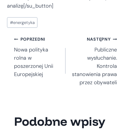
analizę[/su_button]
Tagi
#
energetyka
wpisu:
Nawigacja
POPRZEDNI
NASTĘPNY
Nowa polityka
Publiczne
wpisu
rolna w
wysłuchanie.
poszerzonej Unii
Kontrola
Europejskiej
stanowienia prawa
przez obywateli
Podobne wpisy