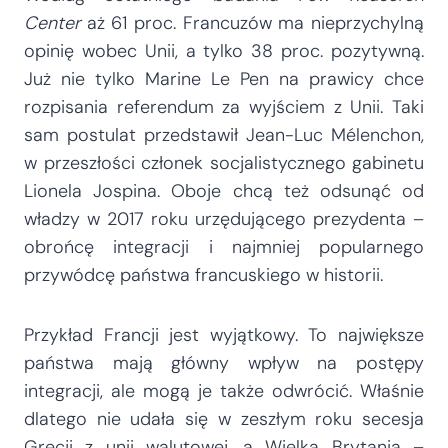
Center
aż 61 proc. Francuzów ma nieprzychylną
opinię wobec Unii, a tylko 38 proc. pozytywną.
Już nie tylko Marine Le Pen na prawicy chce
rozpisania referendum za wyjściem z Unii. Taki
sam postulat przedstawił Jean-Luc Mélenchon,
w przeszłości członek socjalistycznego gabinetu
Lionela Jospina. Oboje chcą też odsunąć od
władzy w 2017 roku urzędującego prezydenta –
obrońcę integracji i najmniej popularnego
przywódcę państwa francuskiego w historii.
Przykład Francji jest wyjątkowy. To największe
państwa mają główny wpływ na postępy
integracji, ale mogą je także odwrócić. Właśnie
dlatego nie udała się w zeszłym roku secesja
Grecji z unii walutowej, a Wielka Brytania –