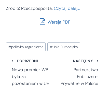
Źródło: Rzeczpospolita.
Czytaj dalej…
Wersja PDF
Tagi
#
polityka zagraniczna
#
Unia Europejska
wpisu:
Nawigacja
POPRZEDNI
NASTĘPNY
Nowa premier WB
Partnerstwo
wpisu
była za
Publiczno-
pozostaniem w UE
Prywatne w Polsce