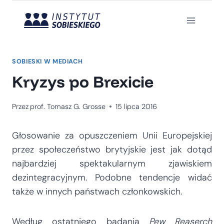
Przejdź
do
treści
SOBIESKI W MEDIACH
Kryzys po Brexicie
Przez
prof. Tomasz G. Grosse
15 lipca 2016
Głosowanie za opuszczeniem Unii Europejskiej
przez społeczeństwo brytyjskie jest jak dotąd
najbardziej spektakularnym zjawiskiem
dezintegracyjnym. Podobne tendencje widać
także w innych państwach członkowskich.
Według ostatniego badania
Pew Reaserch