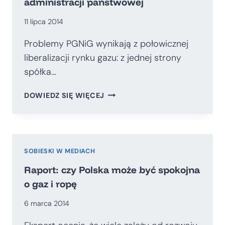
administracji państwowej
11 lipca 2014
Problemy PGNiG wynikają z połowicznej
liberalizacji rynku gazu: z jednej strony
spółka…
PROBLEMY
DOWIEDZ SIĘ WIĘCEJ
PGNIG
TO
EFEKT
DZIAŁAŃ
ADMINISTRACJI
SOBIESKI W MEDIACH
PAŃSTWOWEJ
Raport: czy Polska może być spokojna
o gaz i ropę
6 marca 2014