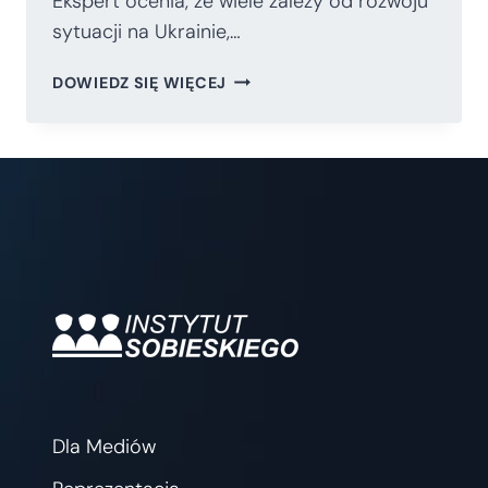
Ekspert ocenia, że wiele zależy od rozwoju
sytuacji na Ukrainie,…
RAPORT:
DOWIEDZ SIĘ WIĘCEJ
CZY
POLSKA
MOŻE
BYĆ
SPOKOJNA
O
GAZ
I
ROPĘ
Dla Mediów