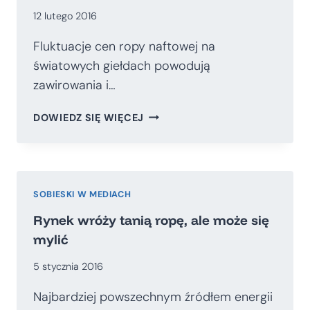
12 lutego 2016
Fluktuacje cen ropy naftowej na
światowych giełdach powodują
zawirowania i…
WRÓŻBY
DOWIEDZ SIĘ WIĘCEJ
DLA
RYNKU
ROPY
POD
SILNYM
SOBIESKI W MEDIACH
WPŁYWEM
Rynek wróży tanią ropę, ale może się
BYKA
mylić
I
NIEDŹWIEDZIA
5 stycznia 2016
Najbardziej powszechnym źródłem energii