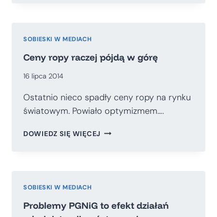
ROKU
POLSKA
MUSI
USTALIĆ,
SOBIESKI W MEDIACH
JAKIEGO
Ceny ropy raczej pójdą w górę
CHCE
MIKSU
16 lipca 2014
ENERGETYCZNEGO
Ostatnio nieco spadły ceny ropy na rynku
światowym. Powiało optymizmem….
CENY
DOWIEDZ SIĘ WIĘCEJ
ROPY
RACZEJ
PÓJDĄ
W
GÓRĘ
SOBIESKI W MEDIACH
Problemy PGNiG to efekt działań