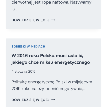
pierwotnej jest ropa naftowa. Nazywamy
ją…
RYNEK
DOWIEDZ SIĘ WIĘCEJ
WRÓŻY
TANIĄ
ROPĘ,
ALE
MOŻE
SOBIESKI W MEDIACH
SIĘ
W 2016 roku Polska musi ustalić,
MYLIĆ
jakiego chce miksu energetycznego
4 stycznia 2016
Politykę energetyczną Polski w mijającym
2015 roku należy ocenić negatywnie,…
W
DOWIEDZ SIĘ WIĘCEJ
2016