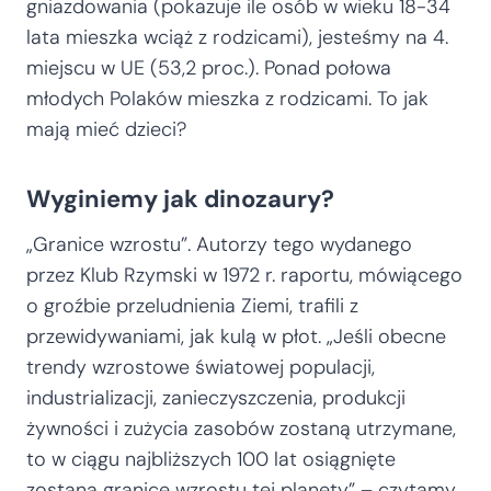
gniazdowania (pokazuje ile osób w wieku 18-34
lata mieszka wciąż z rodzicami), jesteśmy na 4.
miejscu w UE (53,2 proc.). Ponad połowa
młodych Polaków mieszka z rodzicami. To jak
mają mieć dzieci?
Wyginiemy jak dinozaury?
„Granice wzrostu”. Autorzy tego wydanego
przez Klub Rzymski w 1972 r. raportu, mówiącego
o groźbie przeludnienia Ziemi, trafili z
przewidywaniami, jak kulą w płot. „Jeśli obecne
trendy wzrostowe światowej populacji,
industrializacji, zanieczyszczenia, produkcji
żywności i zużycia zasobów zostaną utrzymane,
to w ciągu najbliższych 100 lat osiągnięte
zostaną granice wzrostu tej planety” – czytamy