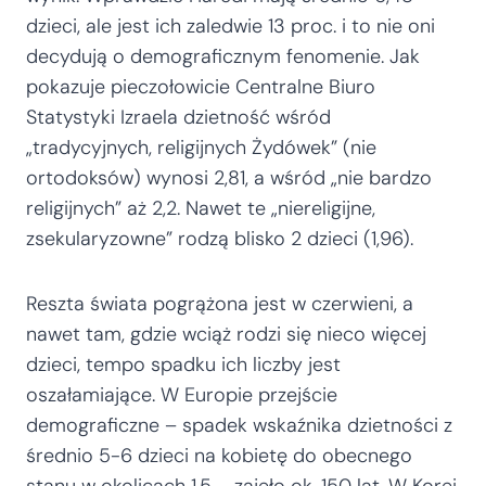
dzieci, ale jest ich zaledwie 13 proc. i to nie oni
decydują o demograficznym fenomenie. Jak
pokazuje pieczołowicie Centralne Biuro
Statystyki Izraela dzietność wśród
„tradycyjnych, religijnych Żydówek” (nie
ortodoksów) wynosi 2,81, a wśród „nie bardzo
religijnych” aż 2,2. Nawet te „niereligijne,
zsekularyzowne” rodzą blisko 2 dzieci (1,96).
Reszta świata pogrążona jest w czerwieni, a
nawet tam, gdzie wciąż rodzi się nieco więcej
dzieci, tempo spadku ich liczby jest
oszałamiające. W Europie przejście
demograficzne – spadek wskaźnika dzietności z
średnio 5-6 dzieci na kobietę do obecnego
stanu w okolicach 1,5 – zajęło ok. 150 lat. W Korei