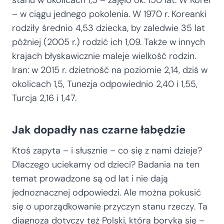
– w ciągu jednego pokolenia. W 1970 r. Koreanki
rodziły średnio 4,53 dziecka, by zaledwie 35 lat
później (2005 r.) rodzić ich 1,09. Także w innych
krajach błyskawicznie maleje wielkość rodzin.
Iran: w 2015 r. dzietność na poziomie 2,14, dziś w
okolicach 1,5, Tunezja odpowiednio 2,40 i 1,55,
Turcja 2,16 i 1,47.
Jak dopadły nas czarne łabędzie
Ktoś zapyta – i słusznie – co się z nami dzieje?
Dlaczego uciekamy od dzieci? Badania na ten
temat prowadzone są od lat i nie dają
jednoznacznej odpowiedzi. Ale można pokusić
się o uporządkowanie przyczyn stanu rzeczy. Ta
diagnoza dotyczy też Polski, która boryka się –