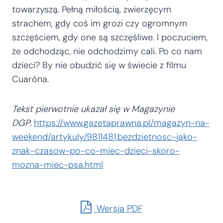
towarzyszą. Pełną miłością, zwierzęcym
strachem, gdy coś im grozi czy ogromnym
szczęściem, gdy one są szczęśliwe. I poczuciem,
że odchodząc, nie odchodzimy cali. Po co nam
dzieci? By nie obudzić się w świecie z filmu
Cuaróna.
Tekst pierwotnie ukazał się w Magazynie
DGP
:
https://www.gazetaprawna.pl/magazyn-na-
weekend/artykuly/9811481,bezdzietnosc-jako-
znak-czasow-po-co-miec-dzieci-skoro-
mozna-miec-psa.html
Wersja PDF