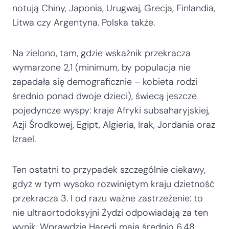
notują Chiny, Japonia, Urugwaj, Grecja, Finlandia,
Litwa czy Argentyna. Polska także.
Na zielono, tam, gdzie wskaźnik przekracza
wymarzone 2,1 (minimum, by populacja nie
zapadała się demograficznie – kobieta rodzi
średnio ponad dwoje dzieci), świecą jeszcze
pojedyncze wyspy: kraje Afryki subsaharyjskiej,
Azji Środkowej, Egipt, Algieria, Irak, Jordania oraz
Izrael.
Ten ostatni to przypadek szczególnie ciekawy,
gdyż w tym wysoko rozwiniętym kraju dzietność
przekracza 3. I od razu ważne zastrzeżenie: to
nie ultraortodoksyjni Żydzi odpowiadają za ten
wynik. Wprawdzie Haredi mają średnio 6,48