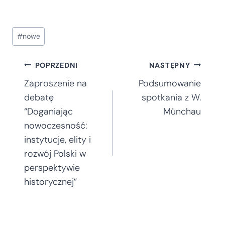
Tagi
#
nowe
wpisu:
Nawigacja
POPRZEDNI
NASTĘPNY
Zaproszenie na
Podsumowanie
wpisu
debatę
spotkania z W.
“Doganiając
Münchau
nowoczesność:
instytucje, elity i
rozwój Polski w
perspektywie
historycznej”