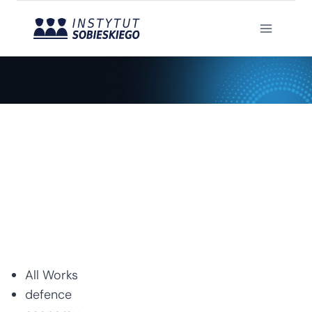
Skip
to
content
Experts
Home
/
Experts
All Works
defence