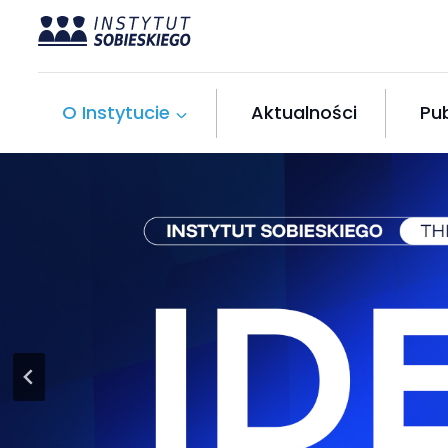
Przejdź
do
treści
O Instytucie
Aktualności
Pub