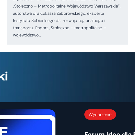
,,Stołeczno – Metropolitalne Województwo Warszawskie”,
autorstwa dra Łukasza Zaborowskiego, eksperta
Instytutu Sobieskiego ds. rozwoju regionalnego i
transportu. Raport „Stołeczne – metropolitalne –
województwo…
ki
Wydarzenie
Forum Idee dla 