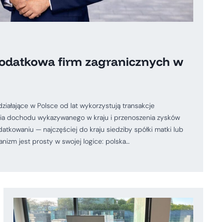
podatkowa firm zagranicznych w
iałające w Polsce od lat wykorzystują transakcje
a dochodu wykazywanego w kraju i przenoszenia zysków
atkowaniu — najczęściej do kraju siedziby spółki matki lub
izm jest prosty w swojej logice: polska…