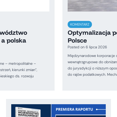
KOMENTARZ
jewództwo
Optymalizacja 
 a polska
Polsce
Posted on
6 lipca 2026
Międzynarodowe korporacje dz
wewnątrzgrupowe do obniżani
zne – metropolitalne –
do jurysdykcji o niższym opod
rzeń, kierunki zmian”,
do rajów podatkowych. Mechan
ieskiego ds. rozwoju