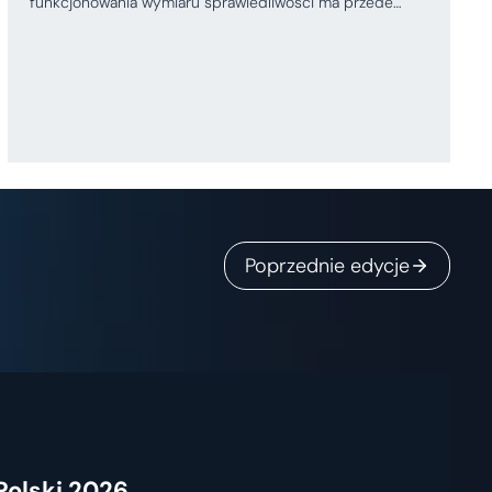
funkcjonowania wymiaru sprawiedliwości ma przede…
Poprzednie edycje
Polski 2026