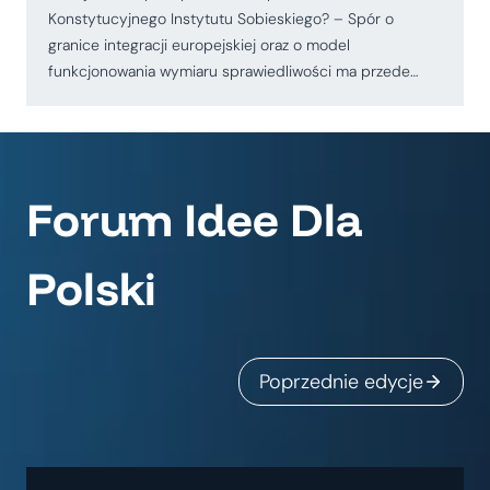
Konstytucyjnego Instytutu Sobieskiego? – Spór o
granice integracji europejskiej oraz o model
funkcjonowania wymiaru sprawiedliwości ma przede…
Forum Idee Dla
Polski
Poprzednie edycje