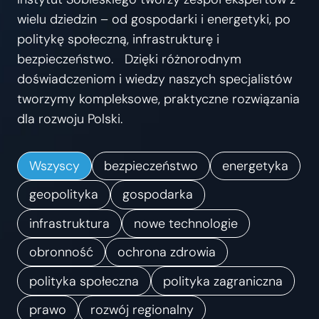
s
wielu dziedzin – od gospodarki i energetyki, po
t
politykę społeczną, infrastrukturę i
r
bezpieczeństwo. Dzięki różnorodnym
z
doświadczeniom i wiedzy naszych specjalistów
e
tworzymy kompleksowe, praktyczne rozwiązania
ń
dla rozwoju Polski.
.
K
Wszyscy
bezpieczeństwo
energetyka
i
e
geopolityka
gospodarka
r
infrastruktura
nowe technologie
u
obronność
ochrona zdrowia
n
k
polityka społeczna
polityka zagraniczna
i
prawo
rozwój regionalny
z