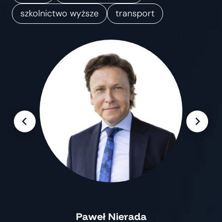
m
szkolnictwo wyższe
transport
i
a
n
Paweł Nierada