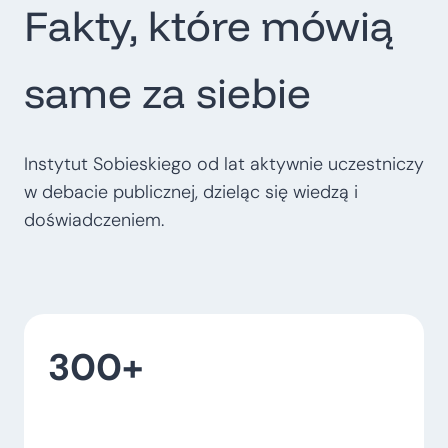
Fakty, które mówią
t
r
o
same za siebie
p
o
l
Instytut Sobieskiego od lat aktywnie uczestniczy
i
w debacie publicznej, dzieląc się wiedzą i
t
doświadczeniem.
a
l
n
e
300+
–
w
o
j