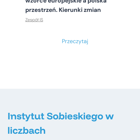
wzorce europejskie a polska
przestrzeń. Kierunki zmian
Zespół IS
S
Przeczytaj
t
o
ł
e
c
z
n
e
Instytut Sobieskiego w
–
liczbach
m
e