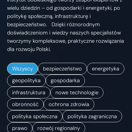
s
wielu dziedzin – od gospodarki i energetyki, po
t
politykę społeczną, infrastrukturę i
r
bezpieczeństwo. Dzięki różnorodnym
z
doświadczeniom i wiedzy naszych specjalistów
e
tworzymy kompleksowe, praktyczne rozwiązania
ń
dla rozwoju Polski.
.
K
Wszyscy
bezpieczeństwo
energetyka
i
e
geopolityka
gospodarka
r
infrastruktura
nowe technologie
u
obronność
ochrona zdrowia
n
k
polityka społeczna
polityka zagraniczna
i
prawo
rozwój regionalny
z