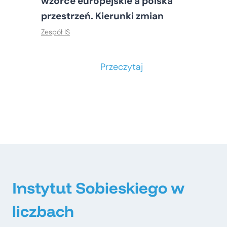
wzorce europejskie a polska
przestrzeń. Kierunki zmian
Zespół IS
S
Przeczytaj
t
o
ł
e
c
z
n
e
Instytut Sobieskiego w
–
liczbach
m
e