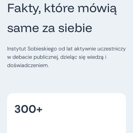
Fakty, które mówią
t
r
o
same za siebie
p
o
l
Instytut Sobieskiego od lat aktywnie uczestniczy
i
w debacie publicznej, dzieląc się wiedzą i
t
doświadczeniem.
a
l
n
e
300+
–
w
o
j