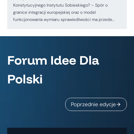
Konstytucyjnego Instytutu Sobieskiego? – Spór o
granice integracji europejskiej oraz o model
funkcjonowania wymiaru sprawiedliwości ma przede…
Forum Idee Dla
Polski
Poprzednie edycje