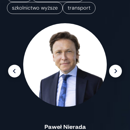
m
szkolnictwo wyższe
transport
i
a
n
Paweł Nierada