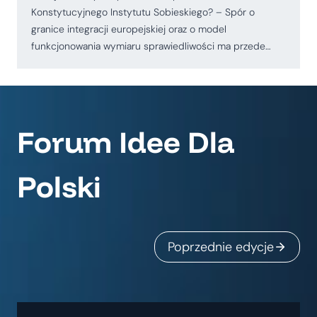
Konstytucyjnego Instytutu Sobieskiego? – Spór o
granice integracji europejskiej oraz o model
funkcjonowania wymiaru sprawiedliwości ma przede…
Forum Idee Dla
Polski
Poprzednie edycje