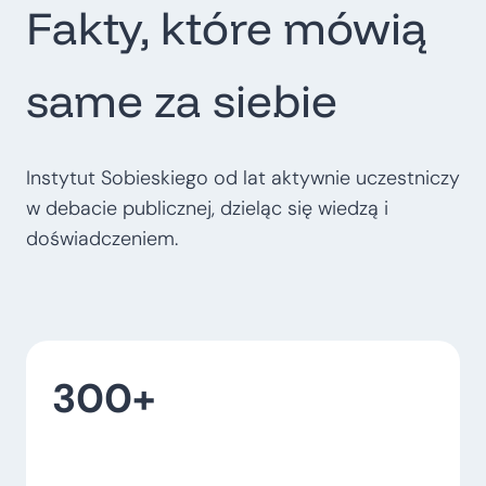
Fakty, które mówią
t
r
o
same za siebie
p
o
l
Instytut Sobieskiego od lat aktywnie uczestniczy
i
w debacie publicznej, dzieląc się wiedzą i
t
doświadczeniem.
a
l
n
e
300+
–
w
o
j