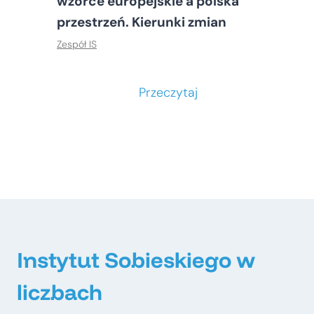
wzorce europejskie a polska
przestrzeń. Kierunki zmian
Zespół IS
S
Przeczytaj
t
o
ł
e
c
z
n
e
Instytut Sobieskiego w
–
liczbach
m
e