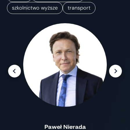
m
szkolnictwo wyższe
transport
i
a
n
Paweł Nierada