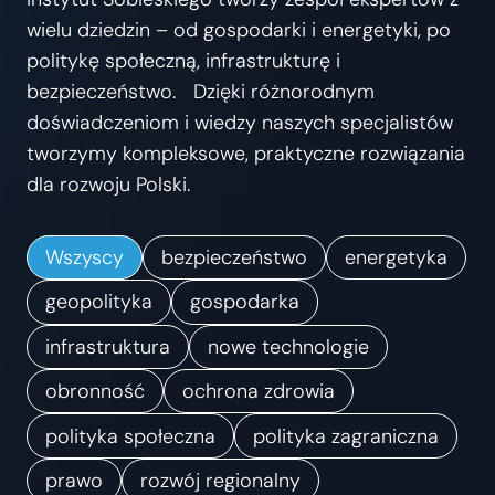
s
wielu dziedzin – od gospodarki i energetyki, po
t
politykę społeczną, infrastrukturę i
r
bezpieczeństwo. Dzięki różnorodnym
z
doświadczeniom i wiedzy naszych specjalistów
e
tworzymy kompleksowe, praktyczne rozwiązania
ń
dla rozwoju Polski.
.
K
Wszyscy
bezpieczeństwo
energetyka
i
e
geopolityka
gospodarka
r
infrastruktura
nowe technologie
u
obronność
ochrona zdrowia
n
k
polityka społeczna
polityka zagraniczna
i
prawo
rozwój regionalny
z