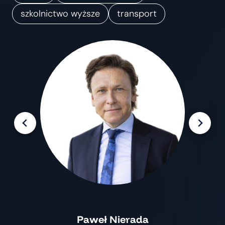
m
szkolnictwo wyższe
transport
i
a
n
Paweł Nierada