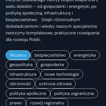
s
wielu dziedzin – od gospodarki i energetyki, po
t
politykę społeczną, infrastrukturę i
r
bezpieczeństwo. Dzięki różnorodnym
z
doświadczeniom i wiedzy naszych specjalistów
e
tworzymy kompleksowe, praktyczne rozwiązania
ń
dla rozwoju Polski.
.
K
Wszyscy
bezpieczeństwo
energetyka
i
e
geopolityka
gospodarka
r
infrastruktura
nowe technologie
u
obronność
ochrona zdrowia
n
k
polityka społeczna
polityka zagraniczna
i
prawo
rozwój regionalny
z