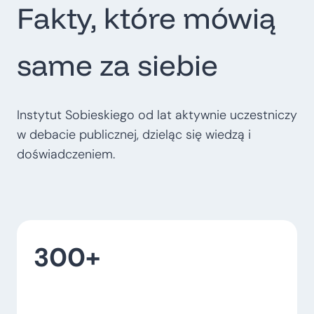
Fakty, które mówią
t
r
o
same za siebie
p
o
l
Instytut Sobieskiego od lat aktywnie uczestniczy
i
w debacie publicznej, dzieląc się wiedzą i
t
doświadczeniem.
a
l
n
e
300+
–
w
o
j