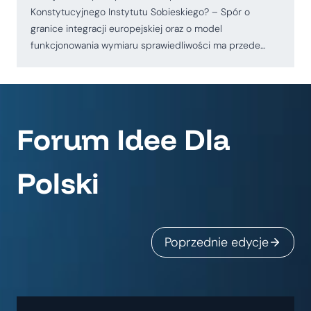
Konstytucyjnego Instytutu Sobieskiego? – Spór o
granice integracji europejskiej oraz o model
funkcjonowania wymiaru sprawiedliwości ma przede…
Forum Idee Dla
Polski
Poprzednie edycje