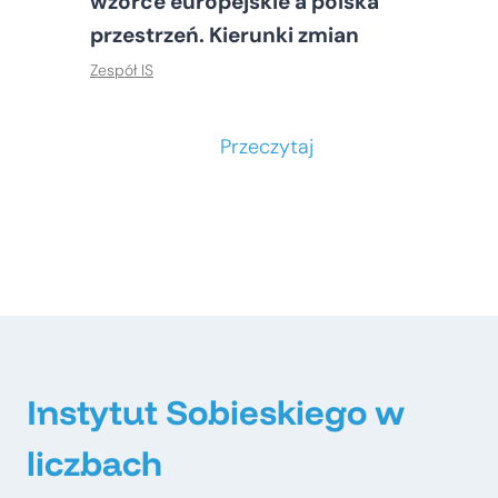
wzorce europejskie a polska
przestrzeń. Kierunki zmian
Zespół IS
S
Przeczytaj
t
o
ł
e
c
z
n
e
Instytut Sobieskiego w
–
liczbach
m
e