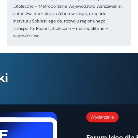
,,Stołeczno – Metropolitalne Województwo Warszawskie”,
autorstwa dra Łukasza Zaborowskiego, eksperta
Instytutu Sobieskiego ds. rozwoju regionalnego i
transportu. Raport „Stołeczne – metropolitalne –
województwo…
ki
Wydarzenie
Forum Idee dla 