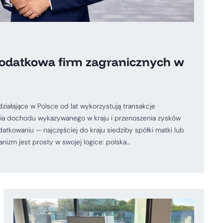
podatkowa firm zagranicznych w
iałające w Polsce od lat wykorzystują transakcje
a dochodu wykazywanego w kraju i przenoszenia zysków
atkowaniu — najczęściej do kraju siedziby spółki matki lub
izm jest prosty w swojej logice: polska…