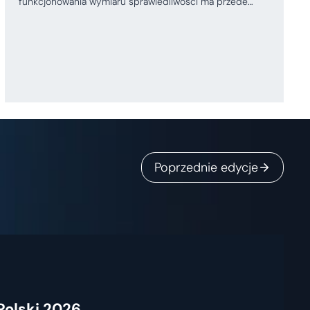
funkcjonowania wymiaru sprawiedliwości ma przede…
Poprzednie edycje
Polski 2026