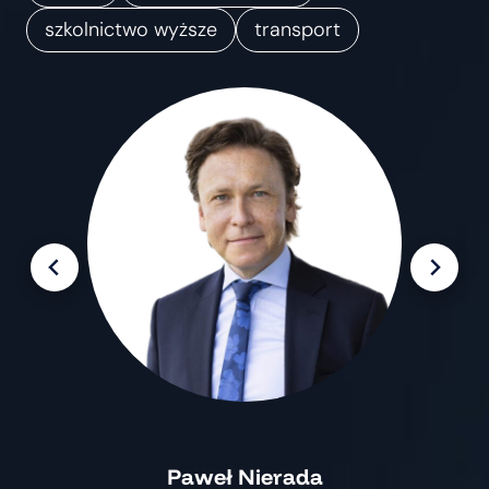
m
szkolnictwo wyższe
transport
i
a
n
Paweł Nierada