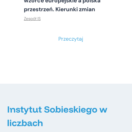
wzorce europejskie a polska
przestrzeń. Kierunki zmian
Zespół IS
S
Przeczytaj
t
o
ł
e
c
z
n
e
Instytut Sobieskiego w
–
liczbach
m
e