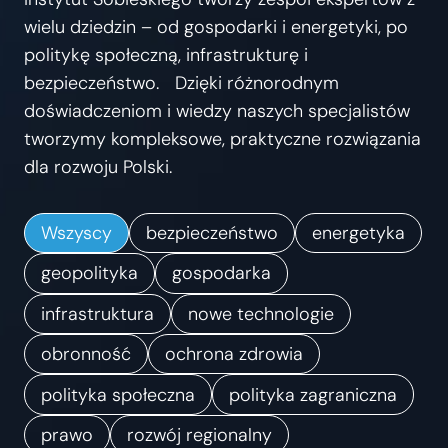
s
wielu dziedzin – od gospodarki i energetyki, po
t
politykę społeczną, infrastrukturę i
r
bezpieczeństwo. Dzięki różnorodnym
z
doświadczeniom i wiedzy naszych specjalistów
e
tworzymy kompleksowe, praktyczne rozwiązania
ń
dla rozwoju Polski.
.
K
Wszyscy
bezpieczeństwo
energetyka
i
e
geopolityka
gospodarka
r
infrastruktura
nowe technologie
u
obronność
ochrona zdrowia
n
k
polityka społeczna
polityka zagraniczna
i
prawo
rozwój regionalny
z