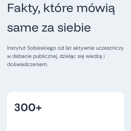
Fakty, które mówią
t
r
o
same za siebie
p
o
l
Instytut Sobieskiego od lat aktywnie uczestniczy
i
w debacie publicznej, dzieląc się wiedzą i
t
doświadczeniem.
a
l
n
e
300+
–
w
o
j